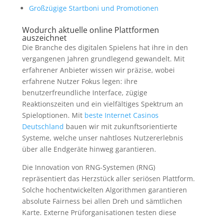
Großzügige Startboni und Promotionen
Wodurch aktuelle online Plattformen
auszeichnet
Die Branche des digitalen Spielens hat ihre in den
vergangenen Jahren grundlegend gewandelt. Mit
erfahrener Anbieter wissen wir präzise, wobei
erfahrene Nutzer Fokus legen: ihre
benutzerfreundliche Interface, zügige
Reaktionszeiten und ein vielfältiges Spektrum an
Spieloptionen. Mit
beste Internet Casinos
Deutschland
bauen wir mit zukunftsorientierte
Systeme, welche unser nahtloses Nutzererlebnis
über alle Endgeräte hinweg garantieren.
Die Innovation von RNG-Systemen (RNG)
repräsentiert das Herzstück aller seriösen Plattform.
Solche hochentwickelten Algorithmen garantieren
absolute Fairness bei allen Dreh und sämtlichen
Karte. Externe Prüforganisationen testen diese