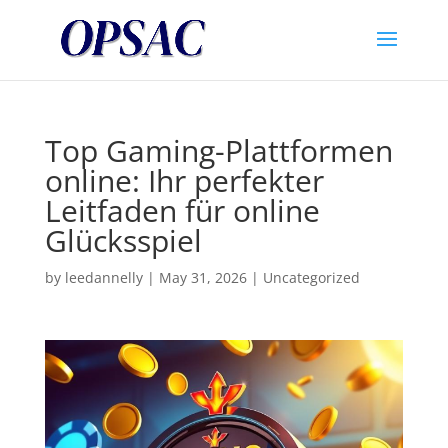
Top Gaming-Plattformen
online: Ihr perfekter
Leitfaden für online
Glücksspiel
by
leedannelly
|
May 31, 2026
|
Uncategorized