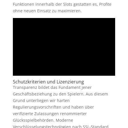
Funktionen innerhalb der Slots gestatten es, Profite
ohne neuen Einsatz zu maximieren.
Schutzkriterien und Lizenzierung
Transparenz bildet das Fundament jener
Geschäftsbeziehung zu den Spielern. Aus diesem
Grund unterliegen wir harten
Regulierungsvorschriften und haben über
verifizierte Zulassungen renommierter
Glücksspielbehörden. Moderne
Verschlüsselungstechnologien nach SSL-Standard