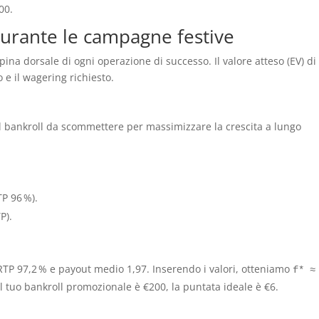
00.
durante le campagne festive
spina dorsale di ogni operazione di successo. Il valore atteso (EV) di
 e il wagering richiesto.
 del bankroll da scommettere per massimizzare la crescita a lungo
TP 96 %).
P).
TP 97,2 % e payout medio 1,97. Inserendo i valori, otteniamo
f* ≈
e il tuo bankroll promozionale è €200, la puntata ideale è €6.