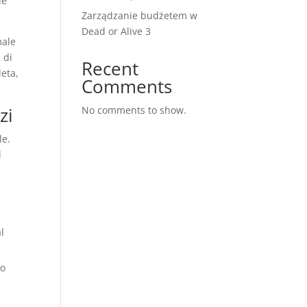
de
Zarządzanie budżetem w
Dead or Alive 3
male
 di
Recent
leta,
Comments
zi
No comments to show.
le.
l
l
to