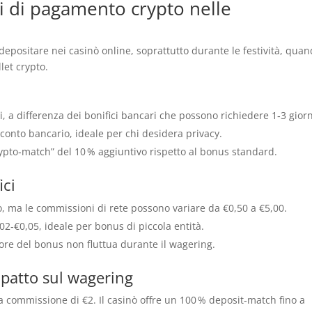
i di pagamento crypto nelle
depositare nei casinò online, soprattutto durante le festività, qua
let crypto.
i, a differenza dei bonifici bancari che possono richiedere 1‑3 giorn
onto bancario, ideale per chi desidera privacy.
ypto‑match” del 10 % aggiuntivo rispetto al bonus standard.
ici
ò, ma le commissioni di rete possono variare da €0,50 a €5,00.
02‑€0,05, ideale per bonus di piccola entità.
lore del bonus non fluttua durante il wagering.
mpatto sul wagering
commissione di €2. Il casinò offre un 100 % deposit‑match fino a