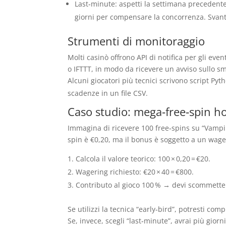
Last‑minute: aspetti la settimana precedente
giorni per compensare la concorrenza. Svantag
Strumenti di monitoraggio
Molti casinò offrono API di notifica per gli ev
o IFTTT, in modo da ricevere un avviso sullo
Alcuni giocatori più tecnici scrivono script Py
scadenze in un file CSV.
Caso studio: mega‑free‑spin h
Immagina di ricevere 100 free‑spins su “Vampire
spin è €0,20, ma il bonus è soggetto a un wager
Calcola il valore teorico: 100 × 0,20 = €20.
Wagering richiesto: €20 × 40 = €800.
Contributo al gioco 100 % → devi scommetter
Se utilizzi la tecnica “early‑bird”, potresti comp
Se, invece, scegli “last‑minute”, avrai più gio