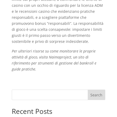
casino con un occhio di riguardo per la licenza ADM
e le recensioni casino che evidenziano pratiche
responsabili, e a scegliere piattaforme che
promuovono bonus “responsabili”. La responsabilità
di gioco è una scelta consapevole: impostare i limiti
giusti è il primo passo verso un divertimento
sostenibile e privo di sorprese indesiderate.
Per ulteriori risorse su come monitorare le proprie
attività di gioco, visita Naimaproject, un sito di
riferimento per strumenti di gestione del bankroll e
guide pratiche.
Search
Recent Posts