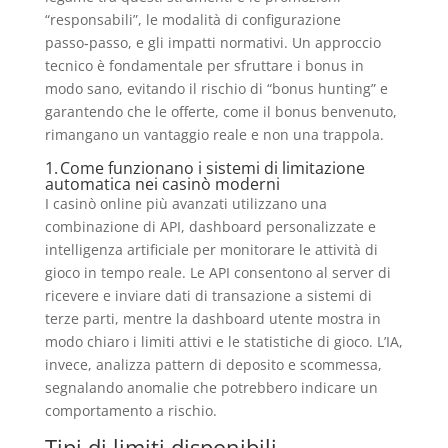
“responsabili”, le modalità di configurazione
passo‑passo, e gli impatti normativi. Un approccio
tecnico è fondamentale per sfruttare i bonus in
modo sano, evitando il rischio di “bonus hunting” e
garantendo che le offerte, come il bonus benvenuto,
rimangano un vantaggio reale e non una trappola.
1. Come funzionano i sistemi di limitazione
automatica nei casinò moderni
I casinò online più avanzati utilizzano una
combinazione di API, dashboard personalizzate e
intelligenza artificiale per monitorare le attività di
gioco in tempo reale. Le API consentono al server di
ricevere e inviare dati di transazione a sistemi di
terze parti, mentre la dashboard utente mostra in
modo chiaro i limiti attivi e le statistiche di gioco. L’IA,
invece, analizza pattern di deposito e scommessa,
segnalando anomalie che potrebbero indicare un
comportamento a rischio.
Tipi di limiti disponibili