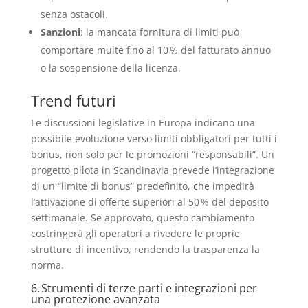
senza ostacoli.
Sanzioni
: la mancata fornitura di limiti può
comportare multe fino al 10 % del fatturato annuo
o la sospensione della licenza.
Trend futuri
Le discussioni legislative in Europa indicano una
possibile evoluzione verso limiti obbligatori per tutti i
bonus, non solo per le promozioni “responsabili”. Un
progetto pilota in Scandinavia prevede l’integrazione
di un “limite di bonus” predefinito, che impedirà
l’attivazione di offerte superiori al 50 % del deposito
settimanale. Se approvato, questo cambiamento
costringerà gli operatori a rivedere le proprie
strutture di incentivo, rendendo la trasparenza la
norma.
6. Strumenti di terze parti e integrazioni per
una protezione avanzata