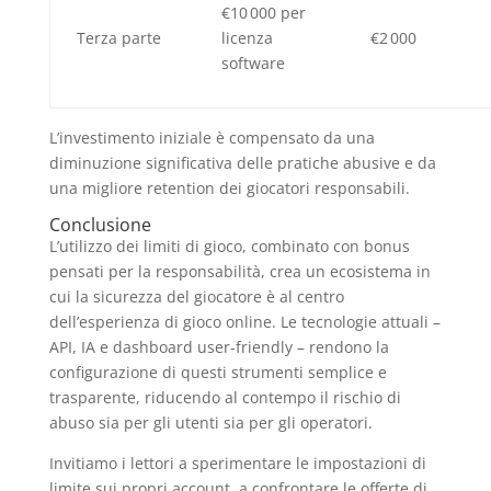
€10 000 per
Terza parte
licenza
€2 000
software
L’investimento iniziale è compensato da una
diminuzione significativa delle pratiche abusive e da
una migliore retention dei giocatori responsabili.
Conclusione
L’utilizzo dei limiti di gioco, combinato con bonus
pensati per la responsabilità, crea un ecosistema in
cui la sicurezza del giocatore è al centro
dell’esperienza di gioco online. Le tecnologie attuali –
API, IA e dashboard user‑friendly – rendono la
configurazione di questi strumenti semplice e
trasparente, riducendo al contempo il rischio di
abuso sia per gli utenti sia per gli operatori.
Invitiamo i lettori a sperimentare le impostazioni di
limite sui propri account, a confrontare le offerte di