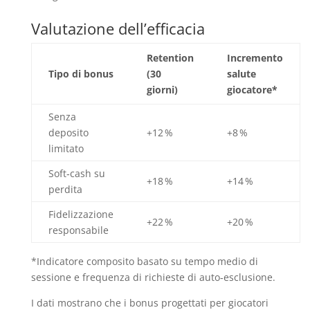
Valutazione dell’efficacia
Retention
Incremento
Tipo di bonus
(30
salute
giorni)
giocatore*
Senza
deposito
+12 %
+8 %
limitato
Soft‑cash su
+18 %
+14 %
perdita
Fidelizzazione
+22 %
+20 %
responsabile
*Indicatore composito basato su tempo medio di
sessione e frequenza di richieste di auto‑esclusione.
I dati mostrano che i bonus progettati per giocatori