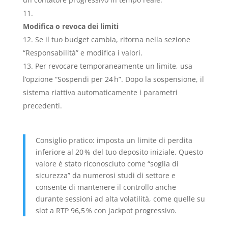
Modifica o revoca dei limiti
Se il tuo budget cambia, ritorna nella sezione
“Responsabilità” e modifica i valori.
Per revocare temporaneamente un limite, usa
l’opzione “Sospendi per 24 h”. Dopo la sospensione, il
sistema riattiva automaticamente i parametri
precedenti.
Consiglio pratico: imposta un limite di perdita
inferiore al 20 % del tuo deposito iniziale. Questo
valore è stato riconosciuto come “soglia di
sicurezza” da numerosi studi di settore e
consente di mantenere il controllo anche
durante sessioni ad alta volatilità, come quelle su
slot a RTP 96,5 % con jackpot progressivo.