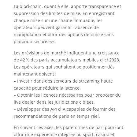
La blockchain, quant à elle, apporte transparence et
suppression des limites de mise. En enregistrant
chaque mise sur une chaîne immuable, les
opérateurs peuvent garantir l’absence de
manipulation et offrir des options de « mise sans
plafond » sécurisées.
Les prévisions de marché indiquent une croissance
de 42 % des paris accumulateurs mobiles d’ici 2028.
Les opérateurs qui souhaitent se positionner dès
maintenant doivent :
– Investir dans des serveurs de streaming haute
capacité pour réduire la latence.
– Obtenir les licences nécessaires pour proposer du
live dealer dans les juridictions ciblées.
– Développer des API d’IA capables de fournir des
recommandations de paris en temps réel.
En suivant ces axes, les plateformes de pari pourront
offrir une expérience intégrée où sport, casino et