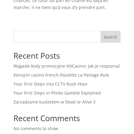
chances. Le futur du pari en chaîne est déjà en
marche ; il ne tient qu’à vous d’y prendre part.
Search
Recent Posts
Wygasłe kody promocyjne NVCasino: Jak je rozpoznać
Kenspin casino French Roulette La Partage Rule
Your First Steps into CCTV Rush Hour
Your First Steps in Plinko Gamble Explained
Zarządzanie budżetem w Dead or Alive 3
Recent Comments
No comments to show.