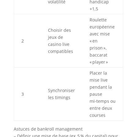
volatilité
handicap
+1,5
Roulette
européenne
Choisir des
avec mise
jeux de
2
« en
casino live
prison »,
compatibles
baccarat
« player »
Placer la
mise live
pendant la
Synchroniser
3
pause
les timings
mi‑temps ou
entre deux
courses
Astuces de bankroll management
– Définir une mise de base (ex. 5 % du capital) pour