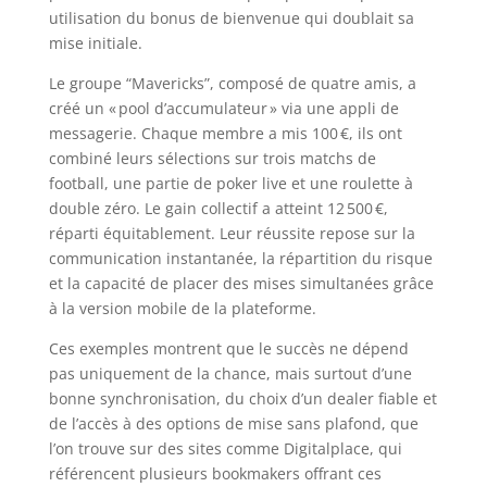
utilisation du bonus de bienvenue qui doublait sa
mise initiale.
Le groupe “Mavericks”, composé de quatre amis, a
créé un « pool d’accumulateur » via une appli de
messagerie. Chaque membre a mis 100 €, ils ont
combiné leurs sélections sur trois matchs de
football, une partie de poker live et une roulette à
double zéro. Le gain collectif a atteint 12 500 €,
réparti équitablement. Leur réussite repose sur la
communication instantanée, la répartition du risque
et la capacité de placer des mises simultanées grâce
à la version mobile de la plateforme.
Ces exemples montrent que le succès ne dépend
pas uniquement de la chance, mais surtout d’une
bonne synchronisation, du choix d’un dealer fiable et
de l’accès à des options de mise sans plafond, que
l’on trouve sur des sites comme Digitalplace, qui
référencent plusieurs bookmakers offrant ces