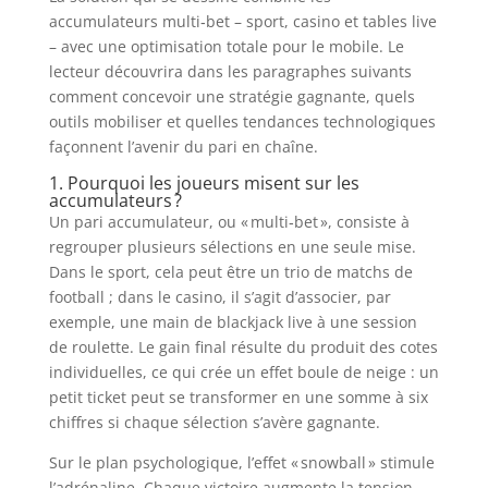
accumulateurs multi‑bet – sport, casino et tables live
– avec une optimisation totale pour le mobile. Le
lecteur découvrira dans les paragraphes suivants
comment concevoir une stratégie gagnante, quels
outils mobiliser et quelles tendances technologiques
façonnent l’avenir du pari en chaîne.
1. Pourquoi les joueurs misent sur les
accumulateurs ?
Un pari accumulateur, ou « multi‑bet », consiste à
regrouper plusieurs sélections en une seule mise.
Dans le sport, cela peut être un trio de matchs de
football ; dans le casino, il s’agit d’associer, par
exemple, une main de blackjack live à une session
de roulette. Le gain final résulte du produit des cotes
individuelles, ce qui crée un effet boule de neige : un
petit ticket peut se transformer en une somme à six
chiffres si chaque sélection s’avère gagnante.
Sur le plan psychologique, l’effet « snowball » stimule
l’adrénaline. Chaque victoire augmente la tension,