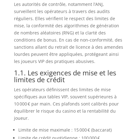
Les autorités de contrôle, notamment l’ANJ,
surveillent les opérateurs à travers des audits
réguliers. Elles vérifient le respect des limites de
mise, la conformité des algorithmes de génération
de nombres aléatoires (RNG) et la clarté des
conditions de bonus. En cas de non‑conformité, des
sanctions allant du retrait de licence à des amendes
lourdes peuvent être appliquées, protégeant ainsi
les joueurs VIP des pratiques abusives.
1.1. Les exigences de mise et les
limites de crédit
Les opérateurs définissent des limites de mise
spécifiques aux tables VIP, souvent supérieures à
10 000 € par main. Ces plafonds sont calibrés pour
équilibrer le risque du casino et la rentabilité du
joueur.
Limite de mise maximale : 15 000 € (baccarat)
Limite de crédit quotidienne : 100 000 €