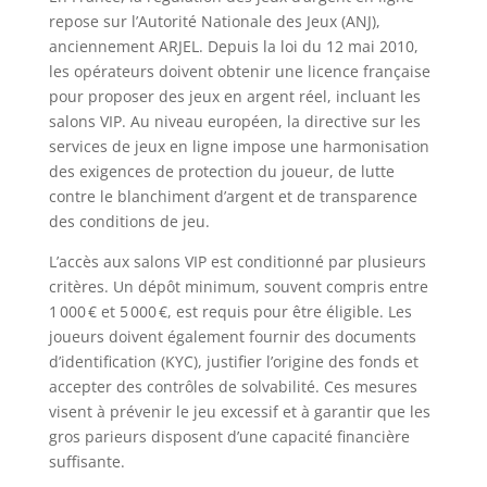
repose sur l’Autorité Nationale des Jeux (ANJ),
anciennement ARJEL. Depuis la loi du 12 mai 2010,
les opérateurs doivent obtenir une licence française
pour proposer des jeux en argent réel, incluant les
salons VIP. Au niveau européen, la directive sur les
services de jeux en ligne impose une harmonisation
des exigences de protection du joueur, de lutte
contre le blanchiment d’argent et de transparence
des conditions de jeu.
L’accès aux salons VIP est conditionné par plusieurs
critères. Un dépôt minimum, souvent compris entre
1 000 € et 5 000 €, est requis pour être éligible. Les
joueurs doivent également fournir des documents
d’identification (KYC), justifier l’origine des fonds et
accepter des contrôles de solvabilité. Ces mesures
visent à prévenir le jeu excessif et à garantir que les
gros parieurs disposent d’une capacité financière
suffisante.