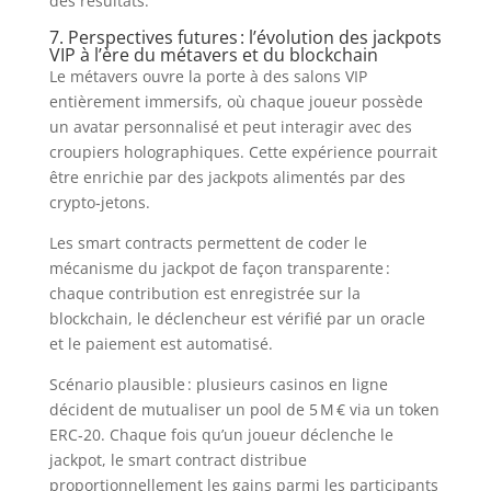
des résultats.
7. Perspectives futures : l’évolution des jackpots
VIP à l’ère du métavers et du blockchain
Le métavers ouvre la porte à des salons VIP
entièrement immersifs, où chaque joueur possède
un avatar personnalisé et peut interagir avec des
croupiers holographiques. Cette expérience pourrait
être enrichie par des jackpots alimentés par des
crypto‑jetons.
Les smart contracts permettent de coder le
mécanisme du jackpot de façon transparente :
chaque contribution est enregistrée sur la
blockchain, le déclencheur est vérifié par un oracle
et le paiement est automatisé.
Scénario plausible : plusieurs casinos en ligne
décident de mutualiser un pool de 5 M € via un token
ERC‑20. Chaque fois qu’un joueur déclenche le
jackpot, le smart contract distribue
proportionnellement les gains parmi les participants