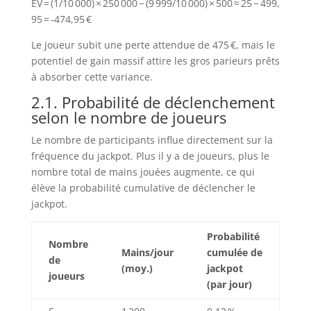
EV = (1/10 000) × 250 000 − (9 999/10 000) × 500 ≈ 25 − 499,
95 = ‑474,95 €
Le joueur subit une perte attendue de 475 €, mais le
potentiel de gain massif attire les gros parieurs prêts
à absorber cette variance.
2.1. Probabilité de déclenchement
selon le nombre de joueurs
Le nombre de participants influe directement sur la
fréquence du jackpot. Plus il y a de joueurs, plus le
nombre total de mains jouées augmente, ce qui
élève la probabilité cumulative de déclencher le
jackpot.
Probabilité
Nombre
Mains/jour
cumulée de
de
(moy.)
jackpot
joueurs
(par jour)