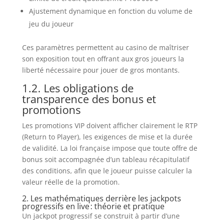
Ajustement dynamique en fonction du volume de
jeu du joueur
Ces paramètres permettent au casino de maîtriser
son exposition tout en offrant aux gros joueurs la
liberté nécessaire pour jouer de gros montants.
1.2. Les obligations de
transparence des bonus et
promotions
Les promotions VIP doivent afficher clairement le RTP
(Return to Player), les exigences de mise et la durée
de validité. La loi française impose que toute offre de
bonus soit accompagnée d’un tableau récapitulatif
des conditions, afin que le joueur puisse calculer la
valeur réelle de la promotion.
2. Les mathématiques derrière les jackpots
progressifs en live : théorie et pratique
Un jackpot progressif se construit à partir d’une