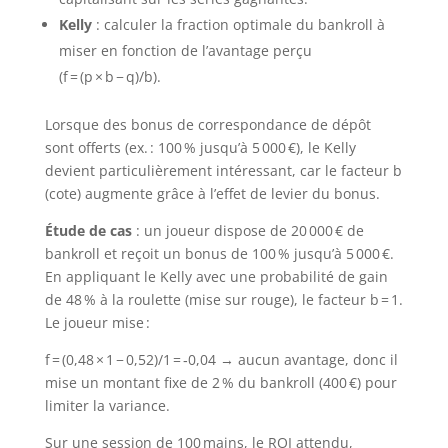
Kelly
: calculer la fraction optimale du bankroll à
miser en fonction de l’avantage perçu
(f = (p × b − q)/b).
Lorsque des bonus de correspondance de dépôt
sont offerts (ex. : 100 % jusqu’à 5 000 €), le Kelly
devient particulièrement intéressant, car le facteur b
(cote) augmente grâce à l’effet de levier du bonus.
Étude de cas
: un joueur dispose de 20 000 € de
bankroll et reçoit un bonus de 100 % jusqu’à 5 000 €.
En appliquant le Kelly avec une probabilité de gain
de 48 % à la roulette (mise sur rouge), le facteur b = 1.
Le joueur mise :
f = (0,48 × 1 − 0,52)/1 = ‑0,04 → aucun avantage, donc il
mise un montant fixe de 2 % du bankroll (400 €) pour
limiter la variance.
Sur une session de 100 mains, le ROI attendu,