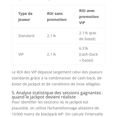
ROI avec
Type de
ROI sans
promotion
joueur
promotion
VIP
2,1 % (pas
Standard
2,1 %
de boost)
6,3 %
VIP
2,1 %
(cash‑back
+ boost)
Le ROI des VIP dépasse largement celui des joueurs
standards grâce à la combinaison de cash‑back, de
boost de jackpot et de conditions de mise allégées.
5. Analyse statistique des sessions gagnantes :
quand le jackpot devient réaliste
Pour identifier les sessions où le jackpot est
plausible, on utilise l’échantillonnage aléatoire de
10 000 mains de blackjack VIP. On calcule l’intervalle