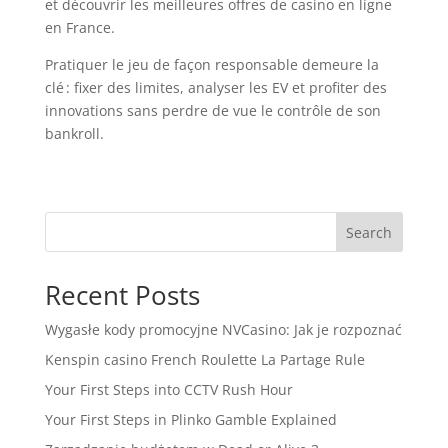
et découvrir les meilleures offres de casino en ligne
en France.
Pratiquer le jeu de façon responsable demeure la
clé : fixer des limites, analyser les EV et profiter des
innovations sans perdre de vue le contrôle de son
bankroll.
Search
Recent Posts
Wygasłe kody promocyjne NVCasino: Jak je rozpoznać
Kenspin casino French Roulette La Partage Rule
Your First Steps into CCTV Rush Hour
Your First Steps in Plinko Gamble Explained