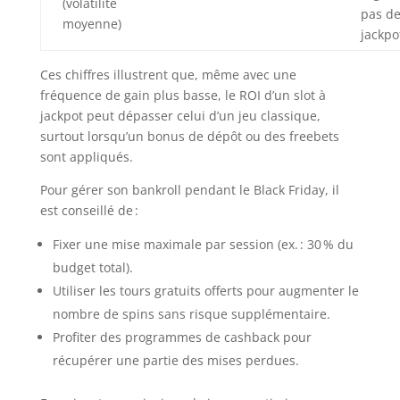
(volatilité
pas d
moyenne)
jackpo
Ces chiffres illustrent que, même avec une
fréquence de gain plus basse, le ROI d’un slot à
jackpot peut dépasser celui d’un jeu classique,
surtout lorsqu’un bonus de dépôt ou des freebets
sont appliqués.
Pour gérer son bankroll pendant le Black Friday, il
est conseillé de :
Fixer une mise maximale par session (ex. : 30 % du
budget total).
Utiliser les tours gratuits offerts pour augmenter le
nombre de spins sans risque supplémentaire.
Profiter des programmes de cashback pour
récupérer une partie des mises perdues.