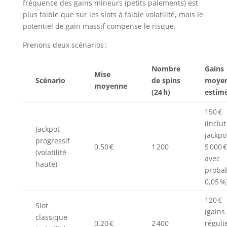
fréquence des gains mineurs (petits paiements) est
plus faible que sur les slots à faible volatilité, mais le
potentiel de gain massif compense le risque.
Prenons deux scénarios :
Nombre
Gains
Mise
Scénario
de spins
moye
moyenne
(24 h)
estim
150 €
(inclu
Jackpot
jackpo
progressif
0,50 €
1 200
5 000 €
(volatilité
avec
haute)
probab
0,05 %
120 €
Slot
(gains
classique
0,20 €
2 400
réguli