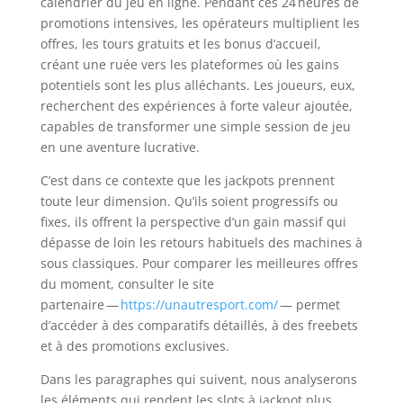
calendrier du jeu en ligne. Pendant ces 24 heures de
promotions intensives, les opérateurs multiplient les
offres, les tours gratuits et les bonus d’accueil,
créant une ruée vers les plateformes où les gains
potentiels sont les plus alléchants. Les joueurs, eux,
recherchent des expériences à forte valeur ajoutée,
capables de transformer une simple session de jeu
en une aventure lucrative.
C’est dans ce contexte que les jackpots prennent
toute leur dimension. Qu’ils soient progressifs ou
fixes, ils offrent la perspective d’un gain massif qui
dépasse de loin les retours habituels des machines à
sous classiques. Pour comparer les meilleures offres
du moment, consulter le site
partenaire —
https://unautresport.com/
— permet
d’accéder à des comparatifs détaillés, à des freebets
et à des promotions exclusives.
Dans les paragraphes qui suivent, nous analyserons
les éléments qui rendent les slots à jackpot plus