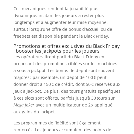
Ces mécaniques rendent la jouabilité plus
dynamique, incitant les joueurs à rester plus
longtemps et à augmenter leur mise moyenne,
surtout lorsqu’une offre de bonus d’accueil ou de
freebets est disponible pendant le Black Friday.
Promotions et offres exclusives du Black Friday
: booster les jackpots pour les joueurs
Les opérateurs tirent parti du Black Friday en
proposant des promotions ciblées sur les machines
à sous à jackpot. Les bonus de dépôt sont souvent
majorés : par exemple, un dépôt de 100 € peut
donner droit à 150 € de crédit, dont 50 € réservés aux
jeux à jackpot. De plus, des tours gratuits spécifiques
à ces slots sont offerts, parfois jusqu’à 30 tours sur
Mega Joker
avec un multiplicateur de 2 x appliqué
aux gains du jackpot.
Les programmes de fidélité sont également
renforcés. Les joueurs accumulent des points de