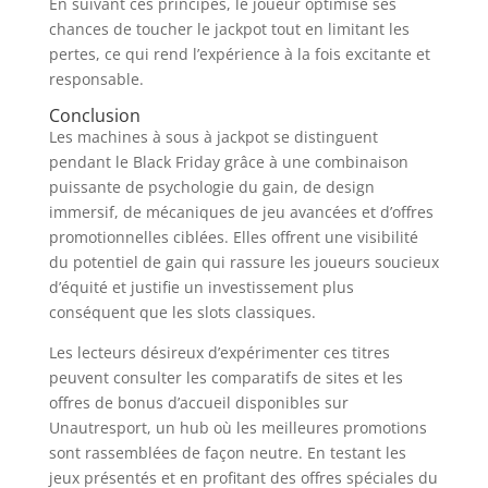
En suivant ces principes, le joueur optimise ses
chances de toucher le jackpot tout en limitant les
pertes, ce qui rend l’expérience à la fois excitante et
responsable.
Conclusion
Les machines à sous à jackpot se distinguent
pendant le Black Friday grâce à une combinaison
puissante de psychologie du gain, de design
immersif, de mécaniques de jeu avancées et d’offres
promotionnelles ciblées. Elles offrent une visibilité
du potentiel de gain qui rassure les joueurs soucieux
d’équité et justifie un investissement plus
conséquent que les slots classiques.
Les lecteurs désireux d’expérimenter ces titres
peuvent consulter les comparatifs de sites et les
offres de bonus d’accueil disponibles sur
Unautresport, un hub où les meilleures promotions
sont rassemblées de façon neutre. En testant les
jeux présentés et en profitant des offres spéciales du