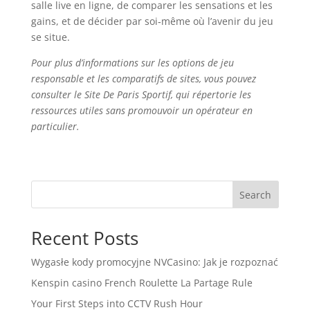
salle live en ligne, de comparer les sensations et les
gains, et de décider par soi‑même où l’avenir du jeu
se situe.
Pour plus d’informations sur les options de jeu
responsable et les comparatifs de sites, vous pouvez
consulter le Site De Paris Sportif, qui répertorie les
ressources utiles sans promouvoir un opérateur en
particulier.
Search
Recent Posts
Wygasłe kody promocyjne NVCasino: Jak je rozpoznać
Kenspin casino French Roulette La Partage Rule
Your First Steps into CCTV Rush Hour