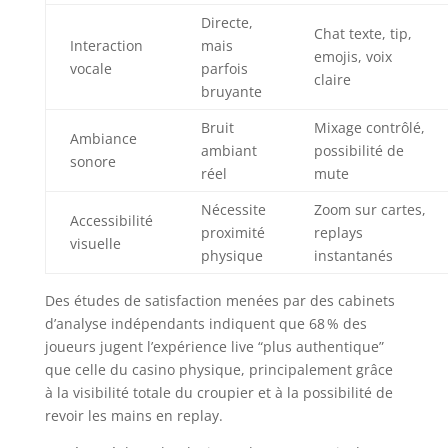
Directe,
Chat texte, tip,
Interaction
mais
emojis, voix
vocale
parfois
claire
bruyante
Bruit
Mixage contrôlé,
Ambiance
ambiant
possibilité de
sonore
réel
mute
Nécessite
Zoom sur cartes,
Accessibilité
proximité
replays
visuelle
physique
instantanés
Des études de satisfaction menées par des cabinets
d’analyse indépendants indiquent que 68 % des
joueurs jugent l’expérience live “plus authentique”
que celle du casino physique, principalement grâce
à la visibilité totale du croupier et à la possibilité de
revoir les mains en replay.