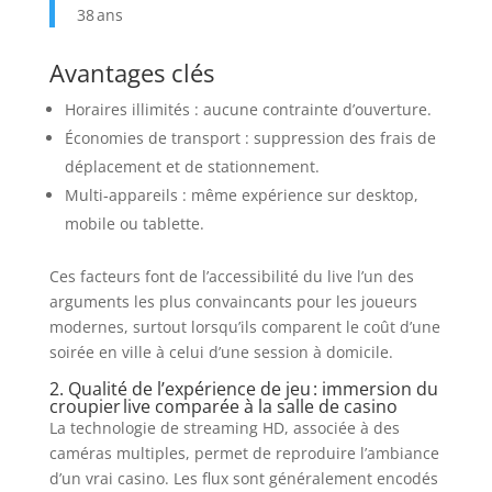
38 ans
Avantages clés
Horaires illimités : aucune contrainte d’ouverture.
Économies de transport : suppression des frais de
déplacement et de stationnement.
Multi‑appareils : même expérience sur desktop,
mobile ou tablette.
Ces facteurs font de l’accessibilité du live l’un des
arguments les plus convaincants pour les joueurs
modernes, surtout lorsqu’ils comparent le coût d’une
soirée en ville à celui d’une session à domicile.
2. Qualité de l’expérience de jeu : immersion du
croupier live comparée à la salle de casino
La technologie de streaming HD, associée à des
caméras multiples, permet de reproduire l’ambiance
d’un vrai casino. Les flux sont généralement encodés