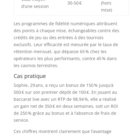
30‑50 €
(hors
d’une session
mise)
Les programmes de fidélité numériques attribuent
des points à chaque mise, échangeables contre des
crédits de jeu ou des entrées à des tournois
exclusifs. Leur efficacité est mesurée par le taux de
rétention mensuel, qui dépasse 65 % chez les
opérateurs les plus performants, contre 45 % dans
les casinos terrestres.
Cas pratique
Sophie, 29 ans, a reçu un bonus de 150 % jusqu’à
500 € sur son premier dépôt de 100 €. En jouant au
baccarat live avec un RTP de 98,94 %, elle a réalisé
un gain net de 350 € en deux semaines, soit un ROI
de 250 % grâce au bonus et à l’absence de frais de
service.
Ces chiffres montrent clairement que l’avantage