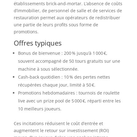
établissements brick‑and‑mortar. L’absence de coûts
d’immobilier, de personnel de salle et de services de
restauration permet aux opérateurs de redistribuer
une partie de leurs profits sous forme de
promotions.
Offres typiques
Bonus de bienvenue : 200 % jusqu’à 1 000 €,
souvent accompagné de 50 tours gratuits sur une
machine à sous sélectionnée.
Cash‑back quotidien : 10 % des pertes nettes
récupérées chaque jour, limité à 50 €.
Promotions hebdomadaires : tournois de roulette
live avec un prize pool de 5 000 €, réparti entre les
10 meilleurs joueurs.
Ces incitations réduisent le coût d’entrée et
augmentent le retour sur investissement (ROI)