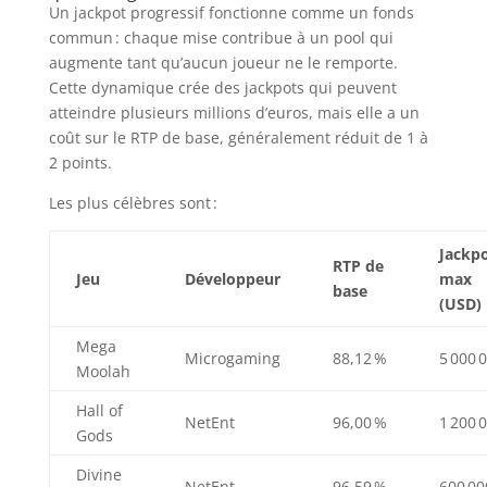
Un jackpot progressif fonctionne comme un fonds
commun : chaque mise contribue à un pool qui
augmente tant qu’aucun joueur ne le remporte.
Cette dynamique crée des jackpots qui peuvent
atteindre plusieurs millions d’euros, mais elle a un
coût sur le RTP de base, généralement réduit de 1 à
2 points.
Les plus célèbres sont :
Jackp
RTP de
Jeu
Développeur
max
base
(USD)
Mega
Microgaming
88,12 %
5 000 
Moolah
Hall of
NetEnt
96,00 %
1 200 
Gods
Divine
NetEnt
96,59 %
600 00