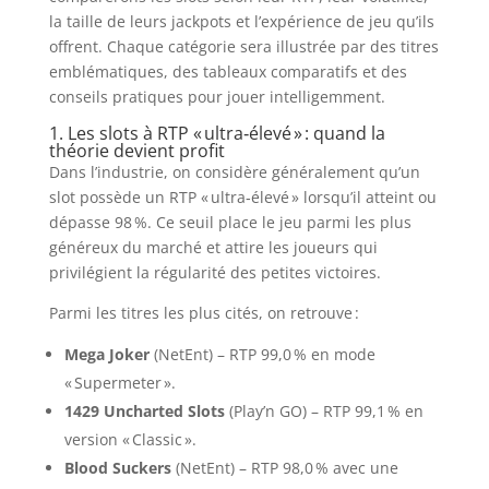
la taille de leurs jackpots et l’expérience de jeu qu’ils
offrent. Chaque catégorie sera illustrée par des titres
emblématiques, des tableaux comparatifs et des
conseils pratiques pour jouer intelligemment.
1. Les slots à RTP « ultra‑élevé » : quand la
théorie devient profit
Dans l’industrie, on considère généralement qu’un
slot possède un RTP « ultra‑élevé » lorsqu’il atteint ou
dépasse 98 %. Ce seuil place le jeu parmi les plus
généreux du marché et attire les joueurs qui
privilégient la régularité des petites victoires.
Parmi les titres les plus cités, on retrouve :
Mega Joker
(NetEnt) – RTP 99,0 % en mode
« Supermeter ».
1429 Uncharted Slots
(Play’n GO) – RTP 99,1 % en
version « Classic ».
Blood Suckers
(NetEnt) – RTP 98,0 % avec une