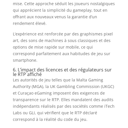
mise. Cette approche séduit les joueurs nostalgiques
qui apprécient la simplicité du gameplay, tout en
offrant aux nouveaux venus la garantie d’un
rendement élevé.
L’expérience est renforcée par des graphismes pixel
art, des sons de machines à sous classiques et des
options de mise rapide sur mobile, ce qui
correspond parfaitement aux habitudes de jeu sur
smartphone.
6. L’impact des licences et des régulateurs sur
le RTP affiché
Les autorités de jeu telles que la Malta Gaming
Authority (MGA), la UK Gambling Commission (UKGC)
et Curaçao eGaming imposent des exigences de
transparence sur le RTP. Elles mandatent des audits
indépendants réalisés par des sociétés comme iTech
Labs ou GLI, qui vérifient que le RTP déclaré
correspond à la réalité du code du jeu.