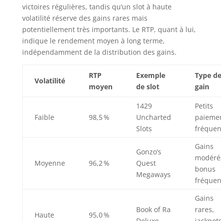
victoires régulières, tandis qu’un slot à haute
volatilité réserve des gains rares mais
potentiellement très importants. Le RTP, quant à lui,
indique le rendement moyen à long terme,
indépendamment de la distribution des gains.
RTP
Exemple
Type d
Volatilité
moyen
de slot
gain
1429
Petits
Faible
98,5 %
Uncharted
paieme
Slots
fréquen
Gains
Gonzo’s
modéré
Moyenne
96,2 %
Quest
bonus
Megaways
fréquen
Gains
Book of Ra
rares,
Haute
95,0 %
Deluxe
jackpot