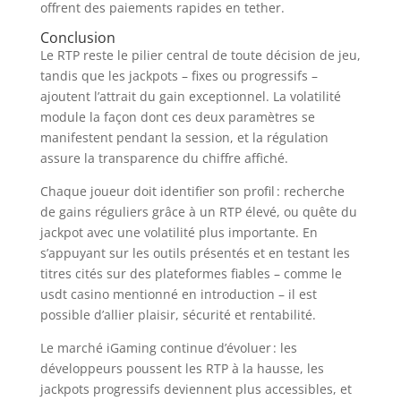
offrent des paiements rapides en tether.
Conclusion
Le RTP reste le pilier central de toute décision de jeu,
tandis que les jackpots – fixes ou progressifs –
ajoutent l’attrait du gain exceptionnel. La volatilité
module la façon dont ces deux paramètres se
manifestent pendant la session, et la régulation
assure la transparence du chiffre affiché.
Chaque joueur doit identifier son profil : recherche
de gains réguliers grâce à un RTP élevé, ou quête du
jackpot avec une volatilité plus importante. En
s’appuyant sur les outils présentés et en testant les
titres cités sur des plateformes fiables – comme le
usdt casino mentionné en introduction – il est
possible d’allier plaisir, sécurité et rentabilité.
Le marché iGaming continue d’évoluer : les
développeurs poussent les RTP à la hausse, les
jackpots progressifs deviennent plus accessibles, et