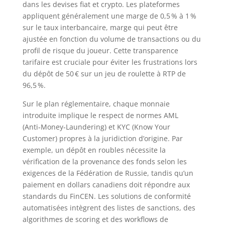
dans les devises fiat et crypto. Les plateformes
appliquent généralement une marge de 0,5 % à 1 %
sur le taux interbancaire, marge qui peut être
ajustée en fonction du volume de transactions ou du
profil de risque du joueur. Cette transparence
tarifaire est cruciale pour éviter les frustrations lors
du dépôt de 50 € sur un jeu de roulette à RTP de
96,5 %.
Sur le plan réglementaire, chaque monnaie
introduite implique le respect de normes AML
(Anti‑Money‑Laundering) et KYC (Know Your
Customer) propres à la juridiction d’origine. Par
exemple, un dépôt en roubles nécessite la
vérification de la provenance des fonds selon les
exigences de la Fédération de Russie, tandis qu’un
paiement en dollars canadiens doit répondre aux
standards du FinCEN. Les solutions de conformité
automatisées intègrent des listes de sanctions, des
algorithmes de scoring et des workflows de