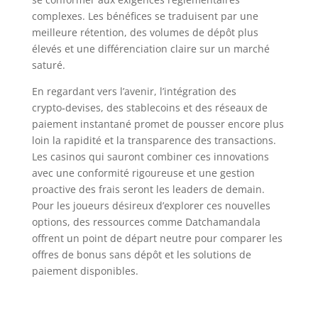
complexes. Les bénéfices se traduisent par une
meilleure rétention, des volumes de dépôt plus
élevés et une différenciation claire sur un marché
saturé.
En regardant vers l’avenir, l’intégration des
crypto‑devises, des stablecoins et des réseaux de
paiement instantané promet de pousser encore plus
loin la rapidité et la transparence des transactions.
Les casinos qui sauront combiner ces innovations
avec une conformité rigoureuse et une gestion
proactive des frais seront les leaders de demain.
Pour les joueurs désireux d’explorer ces nouvelles
options, des ressources comme Datchamandala
offrent un point de départ neutre pour comparer les
offres de bonus sans dépôt et les solutions de
paiement disponibles.