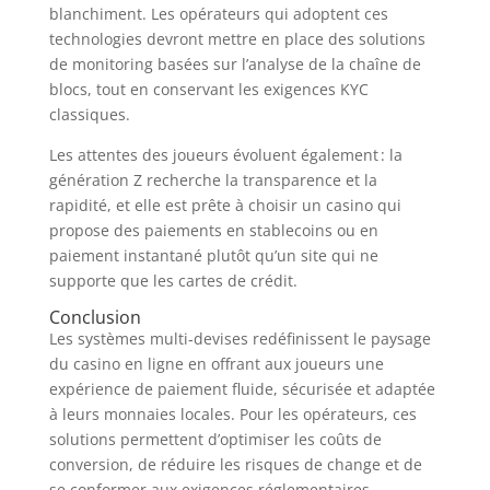
blanchiment. Les opérateurs qui adoptent ces
technologies devront mettre en place des solutions
de monitoring basées sur l’analyse de la chaîne de
blocs, tout en conservant les exigences KYC
classiques.
Les attentes des joueurs évoluent également : la
génération Z recherche la transparence et la
rapidité, et elle est prête à choisir un casino qui
propose des paiements en stablecoins ou en
paiement instantané plutôt qu’un site qui ne
supporte que les cartes de crédit.
Conclusion
Les systèmes multi‑devises redéfinissent le paysage
du casino en ligne en offrant aux joueurs une
expérience de paiement fluide, sécurisée et adaptée
à leurs monnaies locales. Pour les opérateurs, ces
solutions permettent d’optimiser les coûts de
conversion, de réduire les risques de change et de
se conformer aux exigences réglementaires