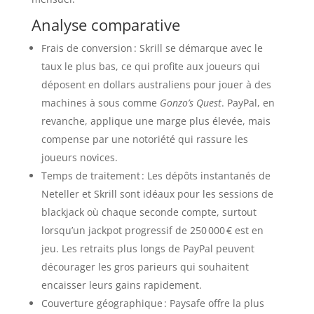
Analyse comparative
Frais de conversion : Skrill se démarque avec le
taux le plus bas, ce qui profite aux joueurs qui
déposent en dollars australiens pour jouer à des
machines à sous comme
Gonzo’s Quest
. PayPal, en
revanche, applique une marge plus élevée, mais
compense par une notoriété qui rassure les
joueurs novices.
Temps de traitement : Les dépôts instantanés de
Neteller et Skrill sont idéaux pour les sessions de
blackjack où chaque seconde compte, surtout
lorsqu’un jackpot progressif de 250 000 € est en
jeu. Les retraits plus longs de PayPal peuvent
décourager les gros parieurs qui souhaitent
encaisser leurs gains rapidement.
Couverture géographique : Paysafe offre la plus