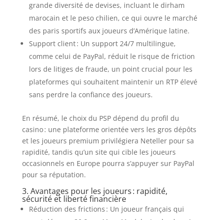
grande diversité de devises, incluant le dirham
marocain et le peso chilien, ce qui ouvre le marché
des paris sportifs aux joueurs d’Amérique latine.
Support client : Un support 24/7 multilingue,
comme celui de PayPal, réduit le risque de friction
lors de litiges de fraude, un point crucial pour les
plateformes qui souhaitent maintenir un RTP élevé
sans perdre la confiance des joueurs.
En résumé, le choix du PSP dépend du profil du
casino : une plateforme orientée vers les gros dépôts
et les joueurs premium privilégiera Neteller pour sa
rapidité, tandis qu’un site qui cible les joueurs
occasionnels en Europe pourra s’appuyer sur PayPal
pour sa réputation.
3. Avantages pour les joueurs : rapidité,
sécurité et liberté financière
Réduction des frictions : Un joueur français qui