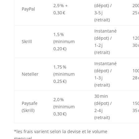
2,9 % +
(dépot) /
200
PayPal
0,30 €
3‑5 j
25 
(retrait)
Instantané
1,5 %
(dépot) /
120
Skrill
(minimum
1‑2 j
30 
0,20 €)
(retrait)
Instantané
1,75 %
(dépot) /
100
Neteller
(minimum
1‑3 j
28 
0,25 €)
(retrait)
30 min
2,0 %
Paysafe
(dépot) /
150
(minimum
(Skrill)
2‑4 j
35 
0,30 €)
(retrait)
*les frais varient selon la devise et le volume
mensuel.