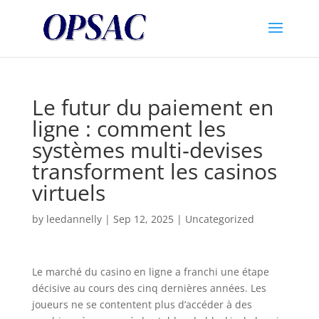
Le futur du paiement en
ligne : comment les
systèmes multi‑devises
transforment les casinos
virtuels
by
leedannelly
|
Sep 12, 2025
|
Uncategorized
Le marché du casino en ligne a franchi une étape
décisive au cours des cinq dernières années. Les
joueurs ne se contentent plus d’accéder à des