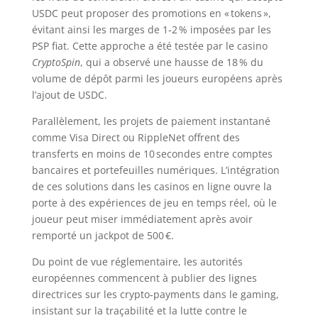
USDC peut proposer des promotions en « tokens »,
évitant ainsi les marges de 1‑2 % imposées par les
PSP fiat. Cette approche a été testée par le casino
CryptoSpin
, qui a observé une hausse de 18 % du
volume de dépôt parmi les joueurs européens après
l’ajout de USDC.
Parallèlement, les projets de paiement instantané
comme Visa Direct ou RippleNet offrent des
transferts en moins de 10 secondes entre comptes
bancaires et portefeuilles numériques. L’intégration
de ces solutions dans les casinos en ligne ouvre la
porte à des expériences de jeu en temps réel, où le
joueur peut miser immédiatement après avoir
remporté un jackpot de 500 €.
Du point de vue réglementaire, les autorités
européennes commencent à publier des lignes
directrices sur les crypto‑payments dans le gaming,
insistant sur la traçabilité et la lutte contre le