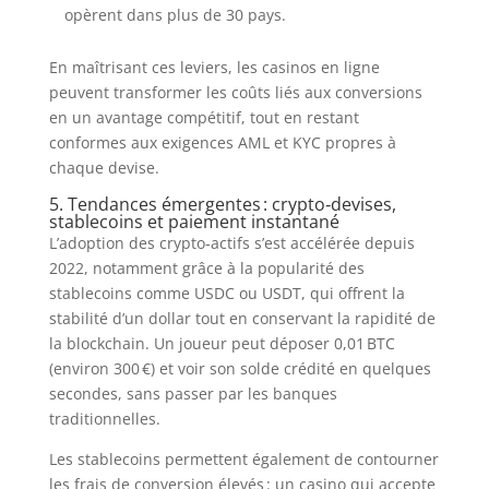
opèrent dans plus de 30 pays.
En maîtrisant ces leviers, les casinos en ligne
peuvent transformer les coûts liés aux conversions
en un avantage compétitif, tout en restant
conformes aux exigences AML et KYC propres à
chaque devise.
5. Tendances émergentes : crypto‑devises,
stablecoins et paiement instantané
L’adoption des crypto‑actifs s’est accélérée depuis
2022, notamment grâce à la popularité des
stablecoins comme USDC ou USDT, qui offrent la
stabilité d’un dollar tout en conservant la rapidité de
la blockchain. Un joueur peut déposer 0,01 BTC
(environ 300 €) et voir son solde crédité en quelques
secondes, sans passer par les banques
traditionnelles.
Les stablecoins permettent également de contourner
les frais de conversion élevés : un casino qui accepte