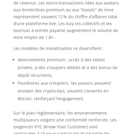
de revenus. Les micro‑transactions liées aux avatars,
aux émoticônes premium ou aux “boosts” de mise
représentent souvent 12 % du chiffre d’affaires total
d’une plateforme live. Les buy‑ins collectifs et les
tournois à entrée payante augmentent le volume de
mise moyen de 1,8×.
Les modèles de monétisation se diversifient :
Abonnements premium : accès à des tables
privées, à des croupiers dédiés et à des bonus de
dépôt récurrents.
Pourboires aux croupiers : les joueurs peuvent
envoyer des crypto‑tips, souvent convertis en
Bitcoin, renforçant l’engagement.
Sur le plan réglementaire, les environnements
multijoueurs exigent une conformité renforcée. Les
exigences KYC (Know Your Customer) sont
appliquées à chaque participant d’une table de