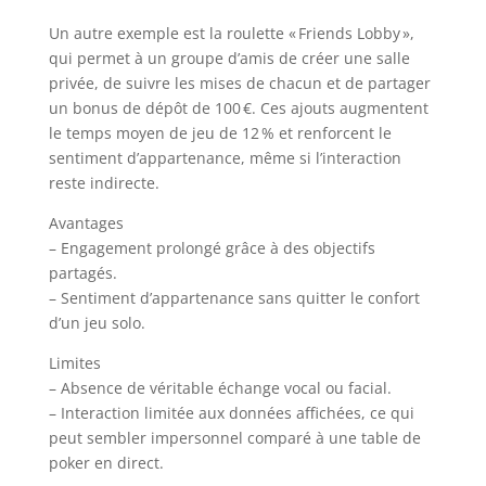
Un autre exemple est la roulette « Friends Lobby »,
qui permet à un groupe d’amis de créer une salle
privée, de suivre les mises de chacun et de partager
un bonus de dépôt de 100 €. Ces ajouts augmentent
le temps moyen de jeu de 12 % et renforcent le
sentiment d’appartenance, même si l’interaction
reste indirecte.
Avantages
– Engagement prolongé grâce à des objectifs
partagés.
– Sentiment d’appartenance sans quitter le confort
d’un jeu solo.
Limites
– Absence de véritable échange vocal ou facial.
– Interaction limitée aux données affichées, ce qui
peut sembler impersonnel comparé à une table de
poker en direct.