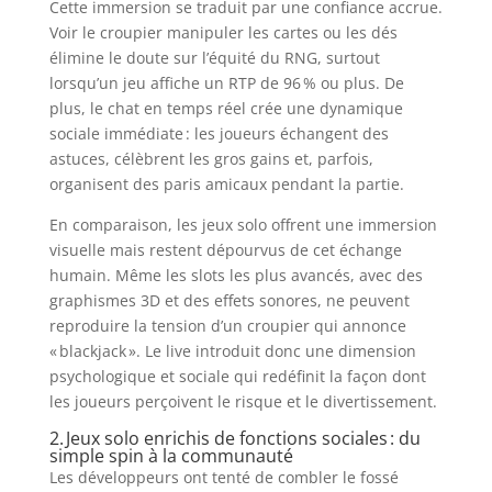
Cette immersion se traduit par une confiance accrue.
Voir le croupier manipuler les cartes ou les dés
élimine le doute sur l’équité du RNG, surtout
lorsqu’un jeu affiche un RTP de 96 % ou plus. De
plus, le chat en temps réel crée une dynamique
sociale immédiate : les joueurs échangent des
astuces, célèbrent les gros gains et, parfois,
organisent des paris amicaux pendant la partie.
En comparaison, les jeux solo offrent une immersion
visuelle mais restent dépourvus de cet échange
humain. Même les slots les plus avancés, avec des
graphismes 3D et des effets sonores, ne peuvent
reproduire la tension d’un croupier qui annonce
« blackjack ». Le live introduit donc une dimension
psychologique et sociale qui redéfinit la façon dont
les joueurs perçoivent le risque et le divertissement.
2. Jeux solo enrichis de fonctions sociales : du
simple spin à la communauté
Les développeurs ont tenté de combler le fossé