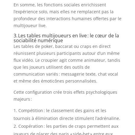
En somme, les fonctions sociales enrichissent
l’expérience solo, mais elles ne remplacent pas la
profondeur des interactions humaines offertes par le
multijoueur live.
3. Les tables multijoueurs en live : le cœur de la
sociabilité numérique
Les tables de poker, baccarat ou craps en direct
réunissent plusieurs participants autour d’un même
flux vidéo. Le croupier agit comme animateur, tandis
que les joueurs utilisent des outils de
communication variés : messagerie texte, chat vocal
et même des émoticônes personnalisées.
Cette configuration crée trois effets psychologiques
majeurs :
Compétition : le classement des gains et les
tournois à élimination directe stimulent l’adrénaline.
Coopération : les parties de craps permettent aux
joueurs de placer des paris « side‑bet » entre eux,