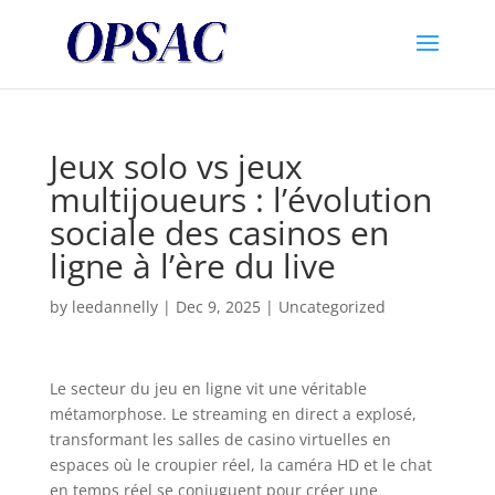
Jeux solo vs jeux
multijoueurs : l’évolution
sociale des casinos en
ligne à l’ère du live
by
leedannelly
|
Dec 9, 2025
|
Uncategorized
Le secteur du jeu en ligne vit une véritable
métamorphose. Le streaming en direct a explosé,
transformant les salles de casino virtuelles en
espaces où le croupier réel, la caméra HD et le chat
en temps réel se conjuguent pour créer une