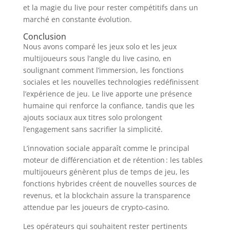
et la magie du live pour rester compétitifs dans un
marché en constante évolution.
Conclusion
Nous avons comparé les jeux solo et les jeux
multijoueurs sous l’angle du live casino, en
soulignant comment l’immersion, les fonctions
sociales et les nouvelles technologies redéfinissent
l’expérience de jeu. Le live apporte une présence
humaine qui renforce la confiance, tandis que les
ajouts sociaux aux titres solo prolongent
l’engagement sans sacrifier la simplicité.
L’innovation sociale apparaît comme le principal
moteur de différenciation et de rétention : les tables
multijoueurs génèrent plus de temps de jeu, les
fonctions hybrides créent de nouvelles sources de
revenus, et la blockchain assure la transparence
attendue par les joueurs de crypto‑casino.
Les opérateurs qui souhaitent rester pertinents