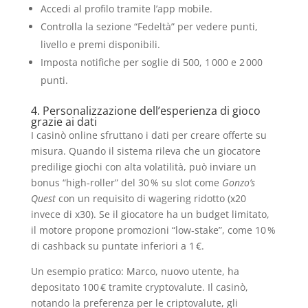
Accedi al profilo tramite l’app mobile.
Controlla la sezione “Fedeltà” per vedere punti,
livello e premi disponibili.
Imposta notifiche per soglie di 500, 1 000 e 2 000
punti.
4. Personalizzazione dell’esperienza di gioco
grazie ai dati
I casinò online sfruttano i dati per creare offerte su
misura. Quando il sistema rileva che un giocatore
predilige giochi con alta volatilità, può inviare un
bonus “high‑roller” del 30 % su slot come
Gonzo’s
Quest
con un requisito di wagering ridotto (x20
invece di x30). Se il giocatore ha un budget limitato,
il motore propone promozioni “low‑stake”, come 10 %
di cashback su puntate inferiori a 1 €.
Un esempio pratico: Marco, nuovo utente, ha
depositato 100 € tramite cryptovalute. Il casinò,
notando la preferenza per le criptovalute, gli