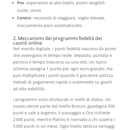
Pro
: esperienze di alto livello, premi tangibili
(suite, cene).
Contro
: necessità di viaggiare, soglie elevate,
tracciamento poco automatizzato.
2. Meccanismi dei programmi fedeltà dei
casinò online
Nel mondo digitale, i punti fedeltà nascono da azioni
che avvengono in tempo reale: deposito, puntata e
persino il tempo trascorso su una slot. Un tipico
schema assegna 1 punto per ogni euro giocato, ma
può moltiplicare i punti quando il giocatore utilizza
metodi di pagamento rapidi o scommette su giochi
ad alta volatilità.
I programmi sono strutturati in livelli di status. Un
nuovo utente parte dal livello Bronzo, guadagna 500
punti e sale a Argento. Il passaggio a Oro richiede
2 000 punti, mentre Platino è riservato a chi supera i
5 000 punti in un mese. Ogni livello sblocca vantaggi