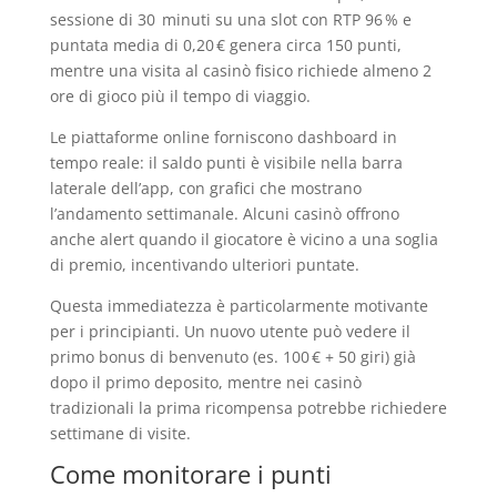
sessione di 30 minuti su una slot con RTP 96 % e
puntata media di 0,20 € genera circa 150 punti,
mentre una visita al casinò fisico richiede almeno 2
ore di gioco più il tempo di viaggio.
Le piattaforme online forniscono dashboard in
tempo reale: il saldo punti è visibile nella barra
laterale dell’app, con grafici che mostrano
l’andamento settimanale. Alcuni casinò offrono
anche alert quando il giocatore è vicino a una soglia
di premio, incentivando ulteriori puntate.
Questa immediatezza è particolarmente motivante
per i principianti. Un nuovo utente può vedere il
primo bonus di benvenuto (es. 100 € + 50 giri) già
dopo il primo deposito, mentre nei casinò
tradizionali la prima ricompensa potrebbe richiedere
settimane di visite.
Come monitorare i punti