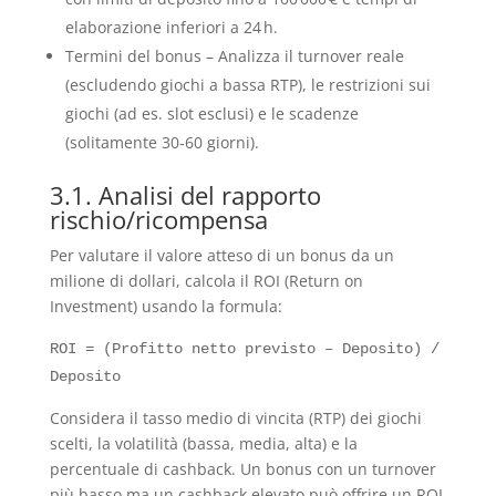
elaborazione inferiori a 24 h.
Termini del bonus – Analizza il turnover reale
(escludendo giochi a bassa RTP), le restrizioni sui
giochi (ad es. slot esclusi) e le scadenze
(solitamente 30‑60 giorni).
3.1. Analisi del rapporto
rischio/ricompensa
Per valutare il valore atteso di un bonus da un
milione di dollari, calcola il ROI (Return on
Investment) usando la formula:
ROI = (Profitto netto previsto – Deposito) /
Deposito
Considera il tasso medio di vincita (RTP) dei giochi
scelti, la volatilità (bassa, media, alta) e la
percentuale di cashback. Un bonus con un turnover
più basso ma un cashback elevato può offrire un ROI