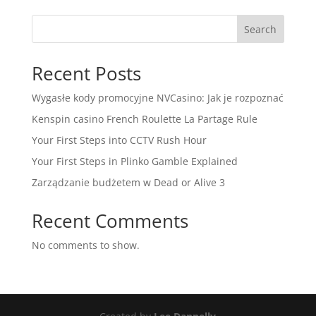
Search
Recent Posts
Wygasłe kody promocyjne NVCasino: Jak je rozpoznać
Kenspin casino French Roulette La Partage Rule
Your First Steps into CCTV Rush Hour
Your First Steps in Plinko Gamble Explained
Zarządzanie budżetem w Dead or Alive 3
Recent Comments
No comments to show.