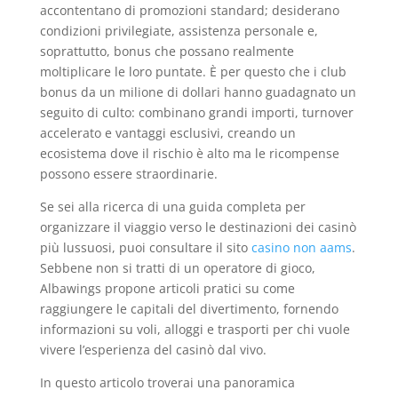
accontentano di promozioni standard; desiderano
condizioni privilegiate, assistenza personale e,
soprattutto, bonus che possano realmente
moltiplicare le loro puntate. È per questo che i club
bonus da un milione di dollari hanno guadagnato un
seguito di culto: combinano grandi importi, turnover
accelerato e vantaggi esclusivi, creando un
ecosistema dove il rischio è alto ma le ricompense
possono essere straordinarie.
Se sei alla ricerca di una guida completa per
organizzare il viaggio verso le destinazioni dei casinò
più lussuosi, puoi consultare il sito
casino non aams
.
Sebbene non si tratti di un operatore di gioco,
Albawings propone articoli pratici su come
raggiungere le capitali del divertimento, fornendo
informazioni su voli, alloggi e trasporti per chi vuole
vivere l’esperienza del casinò dal vivo.
In questo articolo troverai una panoramica