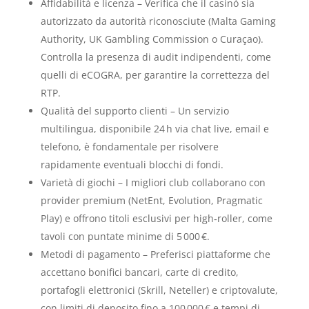
Affidabilità e licenza – Verifica che il casinò sia
autorizzato da autorità riconosciute (Malta Gaming
Authority, UK Gambling Commission o Curaçao).
Controlla la presenza di audit indipendenti, come
quelli di eCOGRA, per garantire la correttezza del
RTP.
Qualità del supporto clienti – Un servizio
multilingua, disponibile 24 h via chat live, email e
telefono, è fondamentale per risolvere
rapidamente eventuali blocchi di fondi.
Varietà di giochi – I migliori club collaborano con
provider premium (NetEnt, Evolution, Pragmatic
Play) e offrono titoli esclusivi per high‑roller, come
tavoli con puntate minime di 5 000 €.
Metodi di pagamento – Preferisci piattaforme che
accettano bonifici bancari, carte di credito,
portafogli elettronici (Skrill, Neteller) e criptovalute,
con limiti di deposito fino a 100 000 € e tempi di