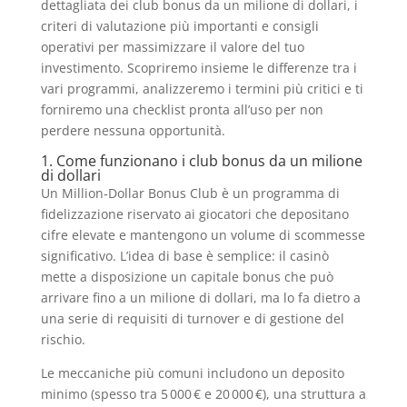
dettagliata dei club bonus da un milione di dollari, i
criteri di valutazione più importanti e consigli
operativi per massimizzare il valore del tuo
investimento. Scopriremo insieme le differenze tra i
vari programmi, analizzeremo i termini più critici e ti
forniremo una checklist pronta all’uso per non
perdere nessuna opportunità.
1. Come funzionano i club bonus da un milione
di dollari
Un Million‑Dollar Bonus Club è un programma di
fidelizzazione riservato ai giocatori che depositano
cifre elevate e mantengono un volume di scommesse
significativo. L’idea di base è semplice: il casinò
mette a disposizione un capitale bonus che può
arrivare fino a un milione di dollari, ma lo fa dietro a
una serie di requisiti di turnover e di gestione del
rischio.
Le meccaniche più comuni includono un deposito
minimo (spesso tra 5 000 € e 20 000 €), una struttura a