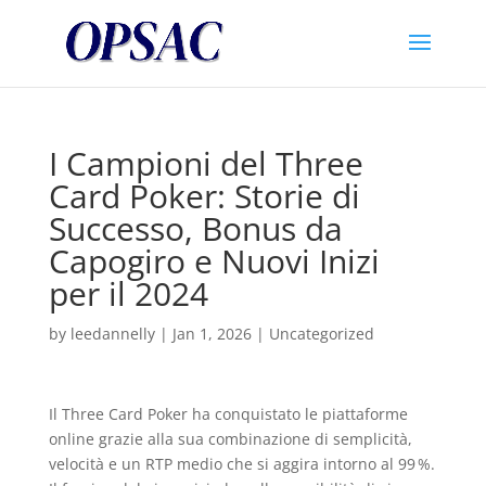
I Campioni del Three
Card Poker: Storie di
Successo, Bonus da
Capogiro e Nuovi Inizi
per il 2024
by
leedannelly
|
Jan 1, 2026
|
Uncategorized
Il Three Card Poker ha conquistato le piattaforme
online grazie alla sua combinazione di semplicità,
velocità e un RTP medio che si aggira intorno al 99 %.