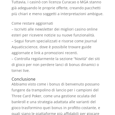
Tuttavia, i casinò con licenza Curacao o MGA stanno
già adeguando le proprie offerte, creando pacchetti
più chiari e meno soggetti a interpretazioni ambigue.
Come restare aggiornati
– Iscriviti alle newsletter dei migliori casino online
esteri per ricevere notizie su nuove funzionalità.
– Segui forum specializzati e risorse come Journal
Aquaticscience, dove è possibile trovare guide
aggiornate e link a promozioni recenti.
– Controlla regolarmente la sezione “Novità” dei siti
di gioco per non perdere lanci di bonus dinamici o
tornei live.
Conclusione
Abbiamo visto come i bonus di benvenuto possano
fungere da trampolino di lancio per i campioni del
Three Card Poker, come una gestione oculata del
bankroll e una strategia adattata alle varianti del
gioco trasformino quei bonus in profitto costante, e
quali siano le piattaforme più affidabili per giocare