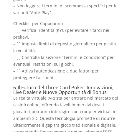
– Non leggere i termini di scommessa specifici per le
varianti “Ante‑Play”.
Checklist per Capodanno
– [ ] Verifica l’identità (KYC) per evitare ritardi nei
prelievi.
– [ ] Imposta limiti di deposito giornaliero per gestire
la volatilità.
– [ ] Controlla la sezione “Termini e Condizioni” per
eventuali restrizioni sui giochi.
– [ ] Attiva l’autenticazione a due fattori per
proteggere l’account.
6. Il Futuro del Three Card Poker: Innovazioni,
Live Dealer e Nuove Opportunità di Bonus
La realtà virtuale (VR) sta per entrare nel mercato dei
casinò online, offrendo tavoli immersivi dove i
giocatori potranno interagire con croupier virtuali in
ambienti 3D. Questa tecnologia promette di ridurre
ulteriormente il gap tra gioco tradizionale e digitale,
aumentando l’engagement e potenzialmente l’RTP