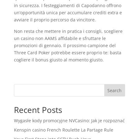
in sicurezza. I festeggiamenti di Capodanno offrono
un’opportunità unica per accumulare crediti extra e
avviare il proprio percorso da vincitore.
Non resta che mettere in pratica i consigli, scegliere
un casino non AAMS affidabile e sfruttare le
promozioni di gennaio. Il prossimo campione del
Three Card Poker potrebbe essere proprio te: basta
cogliere il bonus giusto al momento giusto.
Search
Recent Posts
Wygasłe kody promocyjne NVCasino: Jak je rozpoznać
Kenspin casino French Roulette La Partage Rule