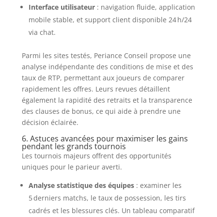
Interface utilisateur
: navigation fluide, application
mobile stable, et support client disponible 24 h/24
via chat.
Parmi les sites testés, Periance Conseil propose une
analyse indépendante des conditions de mise et des
taux de RTP, permettant aux joueurs de comparer
rapidement les offres. Leurs revues détaillent
également la rapidité des retraits et la transparence
des clauses de bonus, ce qui aide à prendre une
décision éclairée.
6. Astuces avancées pour maximiser les gains
pendant les grands tournois
Les tournois majeurs offrent des opportunités
uniques pour le parieur averti.
Analyse statistique des équipes
: examiner les
5 derniers matchs, le taux de possession, les tirs
cadrés et les blessures clés. Un tableau comparatif