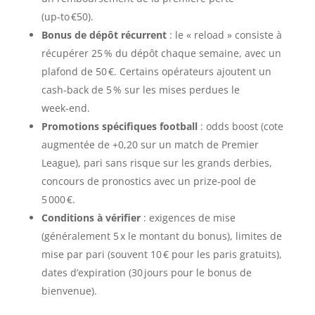
(up‑to €50).
Bonus de dépôt récurrent
: le « reload » consiste à
récupérer 25 % du dépôt chaque semaine, avec un
plafond de 50 €. Certains opérateurs ajoutent un
cash‑back de 5 % sur les mises perdues le
week‑end.
Promotions spécifiques football
: odds boost (cote
augmentée de +0,20 sur un match de Premier
League), pari sans risque sur les grands derbies,
concours de pronostics avec un prize‑pool de
5 000 €.
Conditions à vérifier
: exigences de mise
(généralement 5 x le montant du bonus), limites de
mise par pari (souvent 10 € pour les paris gratuits),
dates d’expiration (30 jours pour le bonus de
bienvenue).