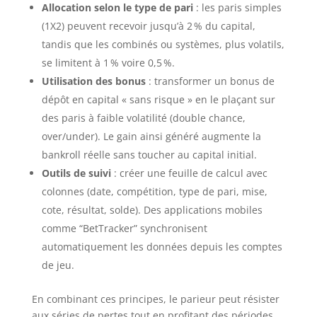
Allocation selon le type de pari
: les paris simples
(1X2) peuvent recevoir jusqu’à 2 % du capital,
tandis que les combinés ou systèmes, plus volatils,
se limitent à 1 % voire 0,5 %.
Utilisation des bonus
: transformer un bonus de
dépôt en capital « sans risque » en le plaçant sur
des paris à faible volatilité (double chance,
over/under). Le gain ainsi généré augmente la
bankroll réelle sans toucher au capital initial.
Outils de suivi
: créer une feuille de calcul avec
colonnes (date, compétition, type de pari, mise,
cote, résultat, solde). Des applications mobiles
comme “BetTracker” synchronisent
automatiquement les données depuis les comptes
de jeu.
En combinant ces principes, le parieur peut résister
aux séries de pertes tout en profitant des périodes