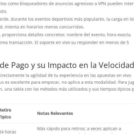
s como bloqueadores de anuncios agresivos o VPN pueden interf
ito.
arde, durante los eventos deportivos más populares, la carga en lo
ud, intenta en horarios menos concurridos.
, proporciona detalles concretos: nombre del evento, hora exacta,
última transacción. El soporte en vivo su responder en menos de 5
e Pago y su Impacto en la Velocida
rectamente la agilidad de tu experiencia en las apuestas en vivo.
us es excelente para empezar, no aplica a esta modalidad. Para ju
ón, una tabla con los métodos más utilizados y sus tiempos típicos 
Retiro
Notas Relevantes
Típico
Más rápido para retiros; a veces aplican a
24 horas