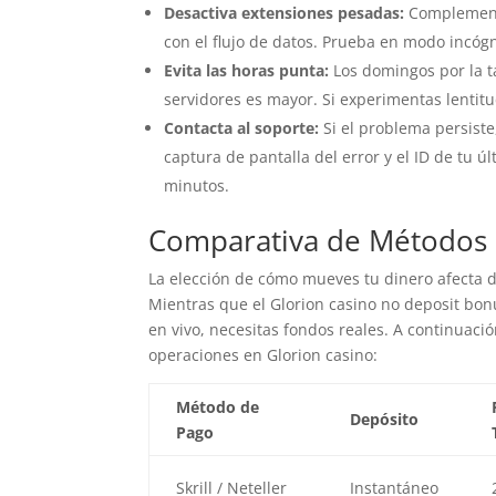
Desactiva extensiones pesadas:
Complemento
con el flujo de datos. Prueba en modo incógn
Evita las horas punta:
Los domingos por la t
servidores es mayor. Si experimentas lentit
Contacta al soporte:
Si el problema persiste
captura de pantalla del error y el ID de tu 
minutos.
Comparativa de Métodos d
La elección de cómo mueves tu dinero afecta di
Mientras que el Glorion casino no deposit bon
en vivo, necesitas fondos reales. A continuaci
operaciones en Glorion casino:
Método de
Depósito
Pago
Skrill / Neteller
Instantáneo