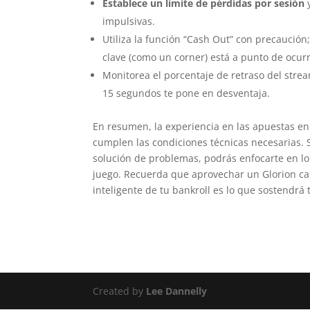
Establece un límite de pérdidas por sesión
y
impulsivas.
Utiliza la función “Cash Out” con precaució
clave (como un corner) está a punto de ocurr
Monitorea el porcentaje de retraso del stream
15 segundos te pone en desventaja.
En resumen, la experiencia en las apuestas en
cumplen las condiciones técnicas necesarias. S
solución de problemas, podrás enfocarte en lo
juego. Recuerda que aprovechar un Glorion cas
inteligente de tu bankroll es lo que sostendrá t
Created by
Lee Dannelly