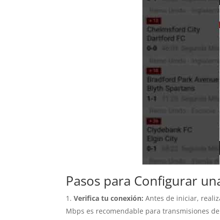
Pasos para Configurar un
Verifica tu conexión:
Antes de iniciar, real
Mbps es recomendable para transmisiones de 