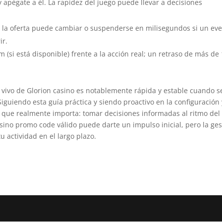
 apégate a él. La rapidez del juego puede llevar a decisiones
n; la oferta puede cambiar o suspenderse en milisegundos si un ev
ir.
 (si está disponible) frente a la acción real; un retraso de más de 
 vivo de Glorion casino es notablemente rápida y estable cuando s
iguiendo esta guía práctica y siendo proactivo en la configuración 
 que realmente importa: tomar decisiones informadas al ritmo del
ino promo code válido puede darte un impulso inicial, pero la ges
u actividad en el largo plazo.