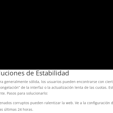
uciones de Estabilidad
ra generalmente sólida, los usuarios pueden encontrarse con cier
ngelación” de la interfaz o la actualización lenta de las cuotas. Es
te. Pasos para solucionarlo:
nados corruptos pueden ralentizar la web. Ve a la configuración d
las últimas 24 horas.