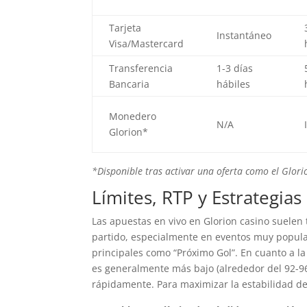
Tarjeta
Instantáneo
Visa/Mastercard
Transferencia
1-3 días
Bancaria
hábiles
Monedero
N/A
Glorion*
*Disponible tras activar una oferta como el Glori
Límites, RTP y Estrategia
Las apuestas en vivo en Glorion casino suelen
partido, especialmente en eventos muy popula
principales como “Próximo Gol”. En cuanto a la 
es generalmente más bajo (alrededor del 92-96%)
rápidamente. Para maximizar la estabilidad de