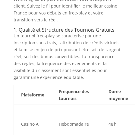
client. Suivez le fil pour identifier le meilleur casino
France pour vos débuts en free‑play et votre
transition vers le réel.
1. Qualité et Structure des Tournois Gratuits
Un tournoi free‑play se caractérise par une
inscription sans frais, l’attribution de crédits virtuels
et la mise en jeu de prix pouvant être soit de l’argent
réel, soit des bonus convertibles. La transparence
des règles, la fréquence des événements et la
visibilité du classement sont essentielles pour
garantir une expérience équitable.
Fréquence des
Durée
Plateforme
tournois
moyenne
Casino A
Hebdomadaire
48 h