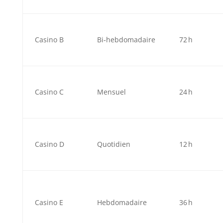
Casino B
Bi‑hebdomadaire
72 h
Casino C
Mensuel
24 h
Casino D
Quotidien
12 h
Casino E
Hebdomadaire
36 h