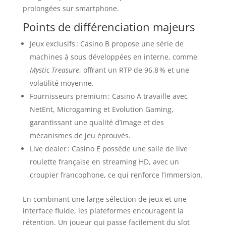
prolongées sur smartphone.
Points de différenciation majeurs
Jeux exclusifs : Casino B propose une série de
machines à sous développées en interne, comme
Mystic Treasure
, offrant un RTP de 96,8 % et une
volatilité moyenne.
Fournisseurs premium : Casino A travaille avec
NetEnt, Microgaming et Evolution Gaming,
garantissant une qualité d’image et des
mécanismes de jeu éprouvés.
Live dealer : Casino E possède une salle de live
roulette française en streaming HD, avec un
croupier francophone, ce qui renforce l’immersion.
En combinant une large sélection de jeux et une
interface fluide, les plateformes encouragent la
rétention. Un joueur qui passe facilement du slot