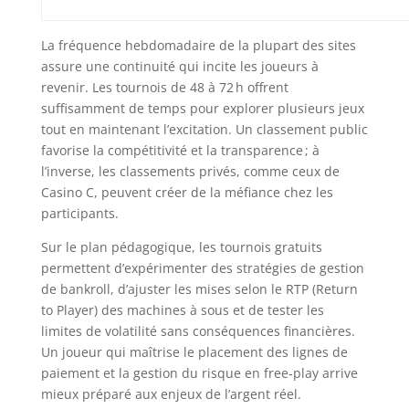
La fréquence hebdomadaire de la plupart des sites
assure une continuité qui incite les joueurs à
revenir. Les tournois de 48 à 72 h offrent
suffisamment de temps pour explorer plusieurs jeux
tout en maintenant l’excitation. Un classement public
favorise la compétitivité et la transparence ; à
l’inverse, les classements privés, comme ceux de
Casino C, peuvent créer de la méfiance chez les
participants.
Sur le plan pédagogique, les tournois gratuits
permettent d’expérimenter des stratégies de gestion
de bankroll, d’ajuster les mises selon le RTP (Return
to Player) des machines à sous et de tester les
limites de volatilité sans conséquences financières.
Un joueur qui maîtrise le placement des lignes de
paiement et la gestion du risque en free‑play arrive
mieux préparé aux enjeux de l’argent réel.