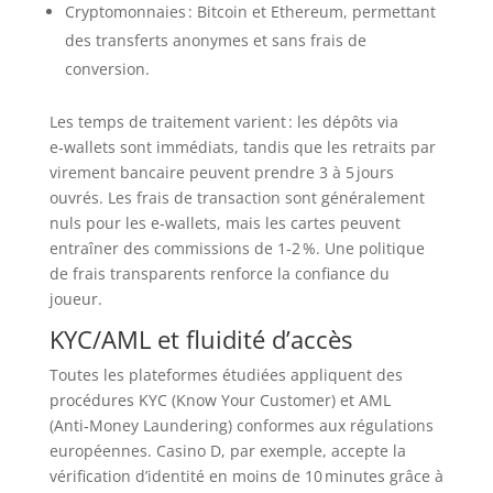
Cryptomonnaies : Bitcoin et Ethereum, permettant
des transferts anonymes et sans frais de
conversion.
Les temps de traitement varient : les dépôts via
e‑wallets sont immédiats, tandis que les retraits par
virement bancaire peuvent prendre 3 à 5 jours
ouvrés. Les frais de transaction sont généralement
nuls pour les e‑wallets, mais les cartes peuvent
entraîner des commissions de 1‑2 %. Une politique
de frais transparents renforce la confiance du
joueur.
KYC/AML et fluidité d’accès
Toutes les plateformes étudiées appliquent des
procédures KYC (Know Your Customer) et AML
(Anti‑Money Laundering) conformes aux régulations
européennes. Casino D, par exemple, accepte la
vérification d’identité en moins de 10 minutes grâce à