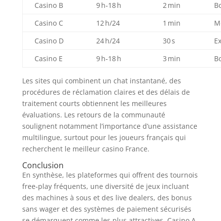
Casino B
9 h‑18 h
2 min
B
Casino C
12 h/24
1 min
M
Casino D
24 h/24
30 s
Ex
Casino E
9 h‑18 h
3 min
B
Les sites qui combinent un chat instantané, des
procédures de réclamation claires et des délais de
traitement courts obtiennent les meilleures
évaluations. Les retours de la communauté
soulignent notamment l’importance d’une assistance
multilingue, surtout pour les joueurs français qui
recherchent le meilleur casino France.
Conclusion
En synthèse, les plateformes qui offrent des tournois
free‑play fréquents, une diversité de jeux incluant
des machines à sous et des live dealers, des bonus
sans wager et des systèmes de paiement sécurisés
se démarquent comme les plus attractives. Casino A