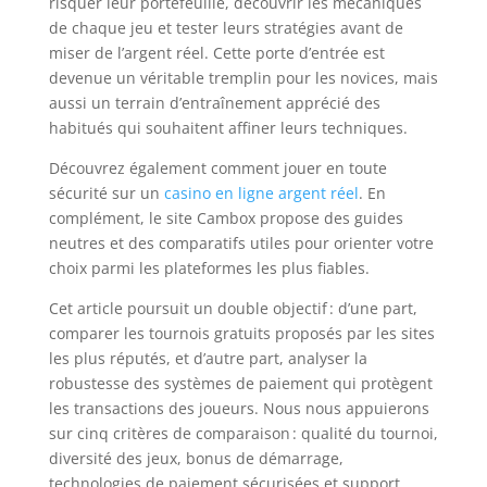
risquer leur portefeuille, découvrir les mécaniques
de chaque jeu et tester leurs stratégies avant de
miser de l’argent réel. Cette porte d’entrée est
devenue un véritable tremplin pour les novices, mais
aussi un terrain d’entraînement apprécié des
habitués qui souhaitent affiner leurs techniques.
Découvrez également comment jouer en toute
sécurité sur un
casino en ligne argent réel
. En
complément, le site Cambox propose des guides
neutres et des comparatifs utiles pour orienter votre
choix parmi les plateformes les plus fiables.
Cet article poursuit un double objectif : d’une part,
comparer les tournois gratuits proposés par les sites
les plus réputés, et d’autre part, analyser la
robustesse des systèmes de paiement qui protègent
les transactions des joueurs. Nous nous appuierons
sur cinq critères de comparaison : qualité du tournoi,
diversité des jeux, bonus de démarrage,
technologies de paiement sécurisées et support