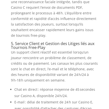
une reconnaissance faciale intégrée, tandis que
Casino C requiert l’envoi de documents PDF,
prolongeant le processus à 48 h. L’équilibre entre
conformité et rapidité d’accès influence directement
la satisfaction des joueurs, surtout lorsqu’ils
souhaitent encaisser rapidement leurs gains issus
de tournois free‑play.
5. Service Client et Gestion des Litiges liés aux
Tournois Free‑Play
Un support client réactif est essentiel lorsqu’un
joueur rencontre un problème de classement, de
crédits ou de paiement. Les canaux les plus courants
sont le chat en direct, l’e‑mail et le téléphone, avec
des heures de disponibilité variant de 24 h/24 à
9 h‑18 h uniquement en semaine.
Chat en direct : réponse moyenne de 45 secondes
sur Casino A, disponible 24 h/24.
E‑mail : délai de traitement de 24 h sur Casino E,
avec possibilité d’attacher des captures d’écran.