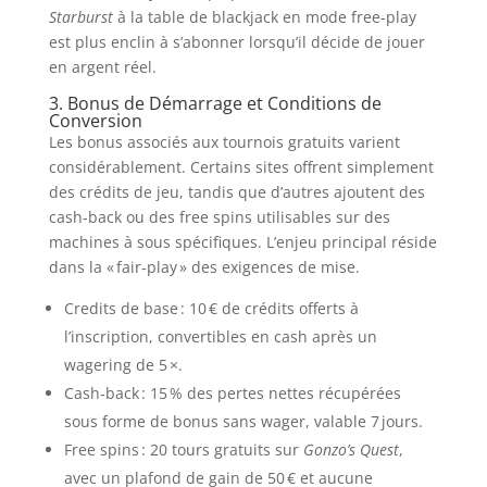
Starburst
à la table de blackjack en mode free‑play
est plus enclin à s’abonner lorsqu’il décide de jouer
en argent réel.
3. Bonus de Démarrage et Conditions de
Conversion
Les bonus associés aux tournois gratuits varient
considérablement. Certains sites offrent simplement
des crédits de jeu, tandis que d’autres ajoutent des
cash‑back ou des free spins utilisables sur des
machines à sous spécifiques. L’enjeu principal réside
dans la « fair‑play » des exigences de mise.
Credits de base : 10 € de crédits offerts à
l’inscription, convertibles en cash après un
wagering de 5 ×.
Cash‑back : 15 % des pertes nettes récupérées
sous forme de bonus sans wager, valable 7 jours.
Free spins : 20 tours gratuits sur
Gonzo’s Quest
,
avec un plafond de gain de 50 € et aucune