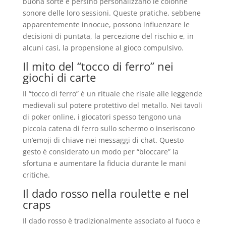
buona sorte e persino personalizzano le colonne
sonore delle loro sessioni. Queste pratiche, sebbene
apparentemente innocue, possono influenzare le
decisioni di puntata, la percezione del rischio e, in
alcuni casi, la propensione al gioco compulsivo.
Il mito del “tocco di ferro” nei
giochi di carte
Il “tocco di ferro” è un rituale che risale alle leggende
medievali sul potere protettivo del metallo. Nei tavoli
di poker online, i giocatori spesso tengono una
piccola catena di ferro sullo schermo o inseriscono
un’emoji di chiave nei messaggi di chat. Questo
gesto è considerato un modo per “bloccare” la
sfortuna e aumentare la fiducia durante le mani
critiche.
Il dado rosso nella roulette e nel
craps
Il dado rosso è tradizionalmente associato al fuoco e