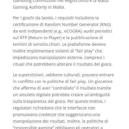
Gambling Commission nel Regno Unito e la Malta
Gaming Authority in Malta.
Per i giochi da tavolo, i requisiti includono la
certificazione di Random Number Generator (RNG)
da enti indipendenti (e.g., eCOGRA), audit periodici
sul RTP (Return to Player) e la pubblicazione di
termini di servizio chiari. Le piattaforme devono
inoltre implementare sistemi di “fair play” che
impediscano manipolazioni esterne, compresi i
rituali che potrebbero alterare il risultato del gioco.
Le superstizioni, sebbene culturali, possono entrare
in conflitto con le politiche di fair play. Un giocatore
che afferma di aver “controllato” il risultato tramite
un amuleto digitale potrebbe creare un’ambiguità
sulla trasparenza del gioco. Per questo motivo, i
regolatori richiedono che le interfacce non
promuovano credenze che suggeriscano una
manipolazione dei risultati. Inoltre, le politiche di
“responsible gaming” obbligano gli operatori a