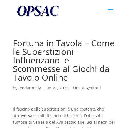
Fortuna in Tavola – Come
le Superstizioni
Influenzano le
Scommesse ai Giochi da
Tavolo Online
by
leedannelly
|
Jan 29, 2026
|
Uncategorized
Il fascino delle superstizioni è una costante che
attraversa secoli di storia dei casinò. Dalle sale
fumose di Venezia del XVII secolo alle luci al neon dei