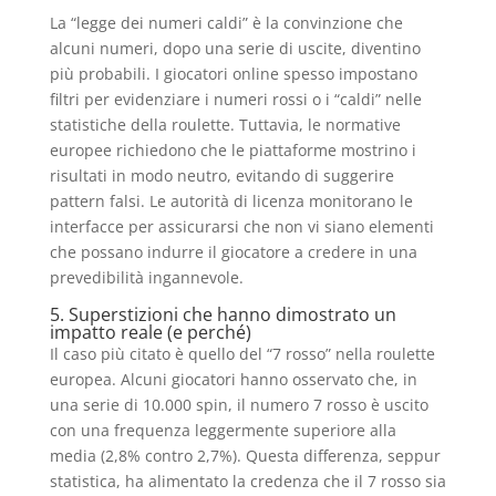
La “legge dei numeri caldi” è la convinzione che
alcuni numeri, dopo una serie di uscite, diventino
più probabili. I giocatori online spesso impostano
filtri per evidenziare i numeri rossi o i “caldi” nelle
statistiche della roulette. Tuttavia, le normative
europee richiedono che le piattaforme mostrino i
risultati in modo neutro, evitando di suggerire
pattern falsi. Le autorità di licenza monitorano le
interfacce per assicurarsi che non vi siano elementi
che possano indurre il giocatore a credere in una
prevedibilità ingannevole.
5. Superstizioni che hanno dimostrato un
impatto reale (e perché)
Il caso più citato è quello del “7 rosso” nella roulette
europea. Alcuni giocatori hanno osservato che, in
una serie di 10.000 spin, il numero 7 rosso è uscito
con una frequenza leggermente superiore alla
media (2,8% contro 2,7%). Questa differenza, seppur
statistica, ha alimentato la credenza che il 7 rosso sia