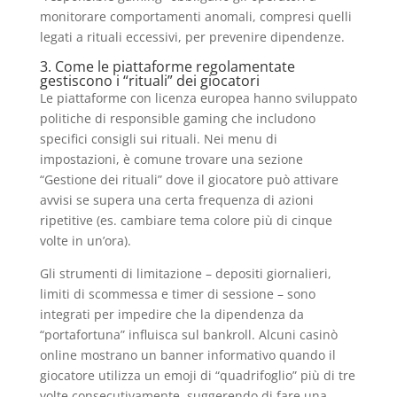
monitorare comportamenti anomali, compresi quelli
legati a rituali eccessivi, per prevenire dipendenze.
3. Come le piattaforme regolamentate
gestiscono i “rituali” dei giocatori
Le piattaforme con licenza europea hanno sviluppato
politiche di responsible gaming che includono
specifici consigli sui rituali. Nei menu di
impostazioni, è comune trovare una sezione
“Gestione dei rituali” dove il giocatore può attivare
avvisi se supera una certa frequenza di azioni
ripetitive (es. cambiare tema colore più di cinque
volte in un’ora).
Gli strumenti di limitazione – depositi giornalieri,
limiti di scommessa e timer di sessione – sono
integrati per impedire che la dipendenza da
“portafortuna” influisca sul bankroll. Alcuni casinò
online mostrano un banner informativo quando il
giocatore utilizza un emoji di “quadrifoglio” più di tre
volte consecutivamente, suggerendo di fare una