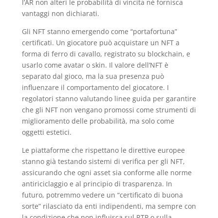
l’AR non alteri le probabilità di vincita né fornisca
vantaggi non dichiarati.
Gli NFT stanno emergendo come “portafortuna”
certificati. Un giocatore può acquistare un NFT a
forma di ferro di cavallo, registrato su blockchain, e
usarlo come avatar o skin. Il valore dell’NFT è
separato dal gioco, ma la sua presenza può
influenzare il comportamento del giocatore. I
regolatori stanno valutando linee guida per garantire
che gli NFT non vengano promossi come strumenti di
miglioramento delle probabilità, ma solo come
oggetti estetici.
Le piattaforme che rispettano le direttive europee
stanno già testando sistemi di verifica per gli NFT,
assicurando che ogni asset sia conforme alle norme
antiriciclaggio e al principio di trasparenza. In
futuro, potremmo vedere un “certificato di buona
sorte” rilasciato da enti indipendenti, ma sempre con
la condizione che non influisca sul RTP o sulla