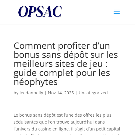
Comment profiter d’un
bonus sans dépôt sur les
meilleurs sites de jeu :
guide complet pour les
néophytes
by
leedannelly
|
Nov 14, 2025
|
Uncategorized
Le bonus sans dépôt est l’une des offres les plus
séduisantes que l’on trouve aujourd’hui dans
l’univers du casino en ligne. Il s’agit d’un petit capital