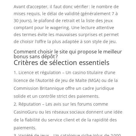
Avant d’accepter, il faut donc vérifier : le nombre de
mises requis, le délai de validité (généralement 7 à
30 jours), le plafond de retrait et la liste des jeux
comptant pour le wagering. Une lecture attentive
des termes évite les mauvaises surprises et permet
de choisir l’offre la plus adaptée à son style de jeu.
Comment choisir le site qui propose le meilleur
bonus sans dépôt ?
Critères de sélection essentiels
Licence et régulation – Un casino titulaire d’une
licence de l’Autorité de Jeu de Malte (MGA) ou de la
Commission Britannique offre un cadre juridique
solide et un contrôle strict des paiements.
Réputation – Les avis sur les forums comme
CasinoGuru ou les réseaux sociaux donnent une idée
de la fiabilité du service client et de la rapidité des
paiements.
Variété de jeux – Un catalogue riche (plus de 2 000