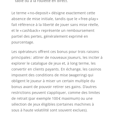
table ou à la roulette en direct.
Le terme « no‑deposit » désigne exactement cette
absence de mise initiale, tandis que le « free‑play »
fait référence à la liberté de jouer sans mise réelle,
et le « cashback » représente un remboursement
partiel des pertes, généralement exprimé en
pourcentage.
Les opérateurs offrent ces bonus pour trois raisons
principales : attirer de nouveaux joueurs, les inciter à
explorer le catalogue de jeux et, à long terme, les
convertir en clients payants. En échange, les casinos
imposent des conditions de mise (wagering) qui
obligent le joueur à miser un certain multiple du
bonus avant de pouvoir retirer ses gains. D’autres
restrictions peuvent s’appliquer, comme des limites
de retrait (par exemple 100 € maximum) ou une
sélection de jeux éligibles (certaines machines à
sous à haute volatilité sont souvent exclues).