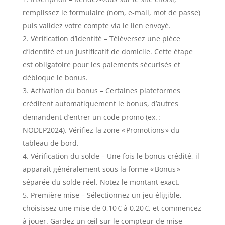
remplissez le formulaire (nom, e‑mail, mot de passe)
puis validez votre compte via le lien envoyé.
Vérification d’identité – Téléversez une pièce
d’identité et un justificatif de domicile. Cette étape
est obligatoire pour les paiements sécurisés et
débloque le bonus.
Activation du bonus – Certaines plateformes
créditent automatiquement le bonus, d’autres
demandent d’entrer un code promo (ex. :
NODEP2024). Vérifiez la zone « Promotions » du
tableau de bord.
Vérification du solde – Une fois le bonus crédité, il
apparaît généralement sous la forme « Bonus »
séparée du solde réel. Notez le montant exact.
Première mise – Sélectionnez un jeu éligible,
choisissez une mise de 0,10 € à 0,20 €, et commencez
à jouer. Gardez un œil sur le compteur de mise