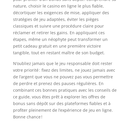
nature, choisir le casino en ligne le plus fiable,
décortiquer les exigences de mise, appliquer des
stratégies de jeu adaptées, éviter les pièges
classiques et suivre une procédure claire pour
réclamer et retirer les gains. En appliquant ces
étapes, même un néophyte peut transformer un
petit cadeau gratuit en une première victoire
tangible, tout en restant maître de son budget.
N’oubliez jamais que le jeu responsable doit rester
votre priorité : fixez des limites, ne jouez jamais avec
de l’argent que vous ne pouvez pas vous permettre
de perdre et prenez des pauses régulières. En
combinant ces bonnes pratiques avec les conseils de
ce guide, vous êtes prêt à explorer les offres de
bonus sans dépôt sur des plateformes fiables et à
profiter pleinement de l’expérience de jeu en ligne.
Bonne chance !