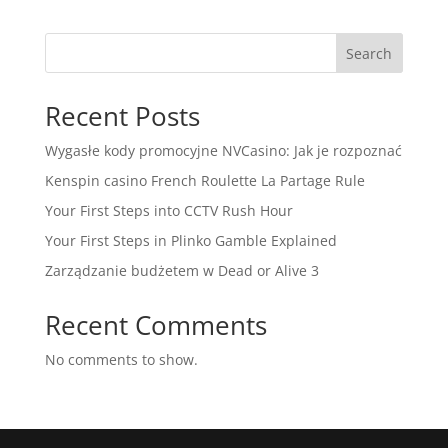
Search
Recent Posts
Wygasłe kody promocyjne NVCasino: Jak je rozpoznać
Kenspin casino French Roulette La Partage Rule
Your First Steps into CCTV Rush Hour
Your First Steps in Plinko Gamble Explained
Zarządzanie budżetem w Dead or Alive 3
Recent Comments
No comments to show.