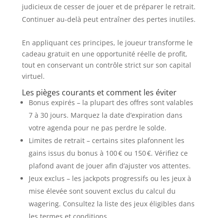
judicieux de cesser de jouer et de préparer le retrait.
Continuer au-delà peut entraîner des pertes inutiles.
En appliquant ces principes, le joueur transforme le
cadeau gratuit en une opportunité réelle de profit,
tout en conservant un contrôle strict sur son capital
virtuel.
Les pièges courants et comment les éviter
Bonus expirés – la plupart des offres sont valables
7 à 30 jours. Marquez la date d’expiration dans
votre agenda pour ne pas perdre le solde.
Limites de retrait – certains sites plafonnent les
gains issus du bonus à 100 € ou 150 €. Vérifiez ce
plafond avant de jouer afin d’ajuster vos attentes.
Jeux exclus – les jackpots progressifs ou les jeux à
mise élevée sont souvent exclus du calcul du
wagering. Consultez la liste des jeux éligibles dans
les termes et conditions.