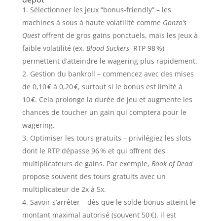
Sélectionner les jeux “bonus‑friendly” – les
machines à sous à haute volatilité comme
Gonzo’s
Quest
offrent de gros gains ponctuels, mais les jeux à
faible volatilité (ex.
Blood Suckers
, RTP 98 %)
permettent d’atteindre le wagering plus rapidement.
Gestion du bankroll – commencez avec des mises
de 0,10 € à 0,20 €, surtout si le bonus est limité à
10 €. Cela prolonge la durée de jeu et augmente les
chances de toucher un gain qui comptera pour le
wagering.
Optimiser les tours gratuits – privilégiez les slots
dont le RTP dépasse 96 % et qui offrent des
multiplicateurs de gains. Par exemple,
Book of Dead
propose souvent des tours gratuits avec un
multiplicateur de 2x à 5x.
Savoir s’arrêter – dès que le solde bonus atteint le
montant maximal autorisé (souvent 50 €), il est