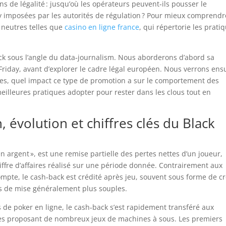
de légalité : jusqu’où les opérateurs peuvent‑ils pousser le
ay imposées par les autorités de régulation ? Pour mieux comprendr
s neutres telles que
casino en ligne france
, qui répertorie les prati
ack sous l’angle du data‑journalism. Nous aborderons d’abord sa
k Friday, avant d’explorer le cadre légal européen. Nous verrons ens
ées, quel impact ce type de promotion a sur le comportement des
eilleures pratiques adopter pour rester dans les clous tout en
n, évolution et chiffres clés du Black
 argent », est une remise partielle des pertes nettes d’un joueur,
fre d’affaires réalisé sur une période donnée. Contrairement aux
pte, le cash‑back est crédité après jeu, souvent sous forme de cr
ns de mise généralement plus souples.
 de poker en ligne, le cash‑back s’est rapidement transféré aux
mes proposant de nombreux jeux de machines à sous. Les premiers