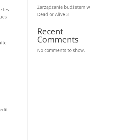
Zarządzanie budżetem w
e les
Dead or Alive 3
ques
Recent
Comments
uite
No comments to show.
édit