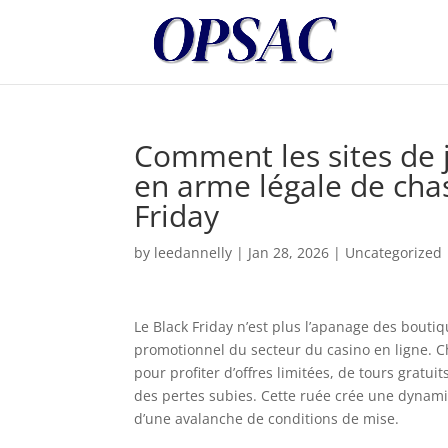
Comment les sites de 
en arme légale de cha
Friday
by
leedannelly
|
Jan 28, 2026
|
Uncategorized
Le Black Friday n’est plus l’apanage des bout
promotionnel du secteur du casino en ligne. C
pour profiter d’offres limitées, de tours grat
des pertes subies. Cette ruée crée une dynamiq
d’une avalanche de conditions de mise.