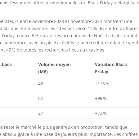
ais l’essor des offres promotionnelles du Black Friday a élargi la c
opérateurs entre novembre 2023 et novembre 2024 montrent une
stribué. En moyenne, les sites ont versé 12 % du chiffre d’affaires
 Friday, contre 5 % durant les promotions de Noël. Le trafic quotid
 septembre, avec un pic d’activités le mercredi précédant le vend
eint 45 % de toutes les recherches liées aux casinos.
‑back
Volume moyen
Variation Black
(M€)
Friday
48
+115 %
62
+98 %
27
+73 %
pe reste le marché le plus généreux en proportion, tandis que
 absolu grâce à une base de joueurs plus importante. Les chiffres