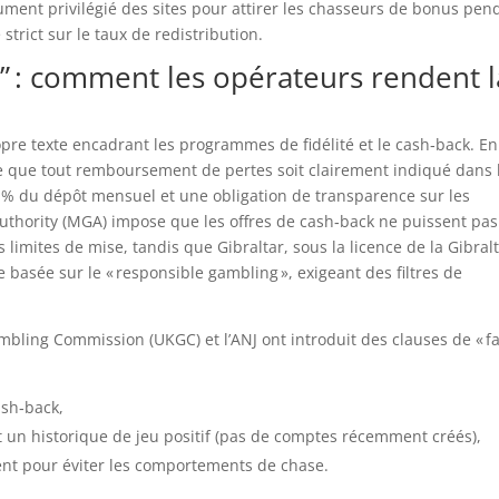
ument privilégié des sites pour attirer les chasseurs de bonus pen
strict sur le taux de redistribution.
ay” : comment les opérateurs rendent l
pre texte encadrant les programmes de fidélité et le cash‑back. En
ige que tout remboursement de pertes soit clairement indiqué dans 
5 % du dépôt mensuel et une obligation de transparence sur les
uthority (MGA) impose que les offres de cash‑back ne puissent pas
 limites de mise, tandis que Gibraltar, sous la licence de la Gibral
asée sur le « responsible gambling », exigeant des filtres de
mbling Commission (UKGC) et l’ANJ ont introduit des clauses de « fa
cash‑back,
t un historique de jeu positif (pas de comptes récemment créés),
nt pour éviter les comportements de chase.