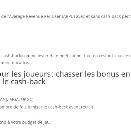
n de l’Average Revenue Per User (ARPU) avec et sans cash‑back pen
 du cash‑back comme levier de monétisation, tout en restant sous le 
ctement encadré.
ur les joueurs : chasser les bonus en
r le cash‑back
 (ANJ, MGA, UKGC).
ombre de fois à miser le cash‑back avant retrait.
ond à votre budget de jeu.