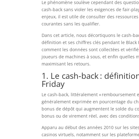
Le phénomène soulève cependant des questions 
cash‑back sans violer les exigences de fair‑pl
enjeux, il est utile de consulter des ressource
courantes sans les qualifier.
Dans cet article, nous décortiquons le cash‑b
définition et ses chiffres clés pendant le Blac
comment les données sont collectées et vérifi
joueurs de machines à sous, et enfin quelles m
maximisant les retours.
1. Le cash‑back : définitio
Friday
Le cash‑back, littéralement « remboursement en
généralement exprimée en pourcentage du chif
bonus de dépôt qui augmentent le solde du com
bonus ou de virement réel, avec des conditio
Apparu au début des années 2010 sur les sites
casinos virtuels, notamment sur les platefor