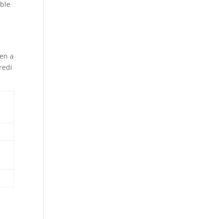
ible
ien a
redi