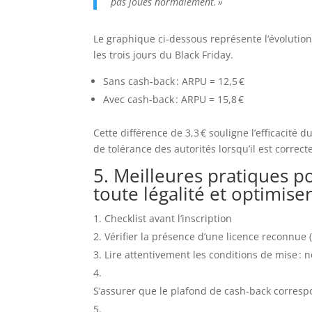
pas joués normalement. »
Le graphique ci‑dessous représente l’évolutio
les trois jours du Black Friday.
Sans cash‑back : ARPU = 12,5 €
Avec cash‑back : ARPU = 15,8 €
Cette différence de 3,3 € souligne l’efficacité
de tolérance des autorités lorsqu’il est corre
5. Meilleures pratiques po
toute légalité et optimise
Checklist avant l’inscription
Vérifier la présence d’une licence reconnue
Lire attentivement les conditions de mise : n
S’assurer que le plafond de cash‑back corresp