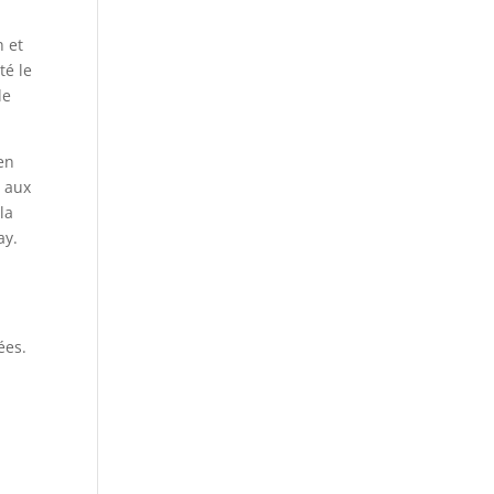
h et
té le
de
en
 aux
la
ay.
ées.