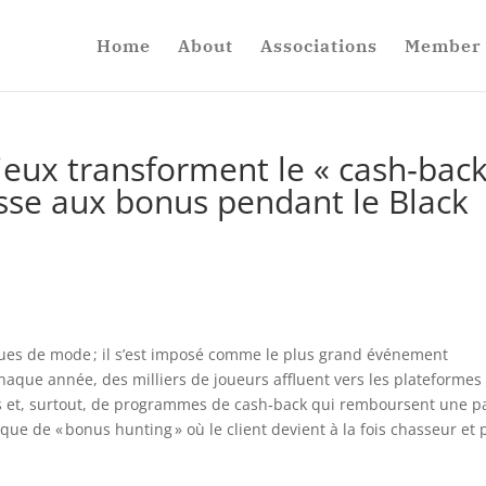
Home
About
Associations
Member 
jeux transforment le « cash‑back
sse aux bonus pendant le Black
iques de mode ; il s’est imposé comme le plus grand événement
haque année, des milliers de joueurs affluent vers les plateformes
uits et, surtout, de programmes de cash‑back qui remboursent une p
ue de « bonus hunting » où le client devient à la fois chasseur et 