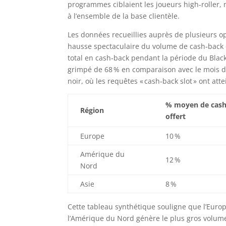
programmes ciblaient les joueurs high‑roller, m
à l’ensemble de la base clientèle.
Les données recueillies auprès de plusieurs 
hausse spectaculaire du volume de cash‑back di
total en cash‑back pendant la période du Black
grimpé de 68 % en comparaison avec le mois de
noir, où les requêtes « cash‑back slot » ont att
% moyen de cash
Région
offert
Europe
10 %
Amérique du
12 %
Nord
Asie
8 %
Cette tableau synthétique souligne que l’Euro
l’Amérique du Nord génère le plus gros volume