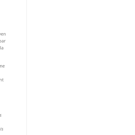
yen
par
la
ème
nt
s
is