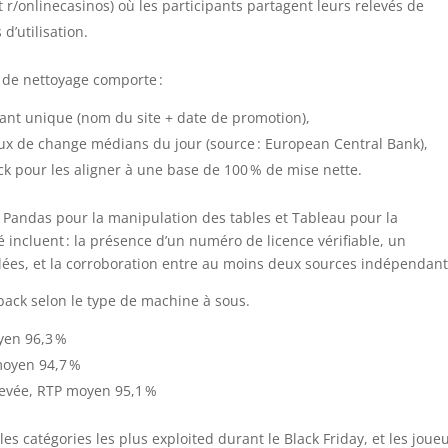
 r/onlinecasinos) où les participants partagent leurs relevés de
d’utilisation.
 de nettoyage comporte :
iant unique (nom du site + date de promotion),
ux de change médians du jour (source : European Central Bank),
k pour les aligner à une base de 100 % de mise nette.
e Pandas pour la manipulation des tables et Tableau pour la
ité incluent : la présence d’un numéro de licence vérifiable, un
nalées, et la corroboration entre au moins deux sources indépendant
‑back selon le type de machine à sous.
oyen 96,3 %
moyen 94,7 %
élevée, RTP moyen 95,1 %
 les catégories les plus exploited durant le Black Friday, et les joue