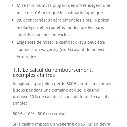
Mise minimum : la plupart des offres exigent une
mise de 10 € pour que le cashback s’applique.
Jeux concernés : généralement les slots, le poker,
le blackjack et la roulette, tandis que les paris
sportifs sont souvent exclus.
Exigences de mise : le cashback reçu peut être
soumis à un wagering (ex. 5x) avant de pouvoir
être retiré.
1.1. Le calcul du remboursement :
exemples chiffrés
Imaginons que Julien perde 500 € sur des machines
à sous pendant une semaine et que le casino
propose 10 % de cashback sans plafond. Le calcul est
simple :
500 € × 10 % = 50 € de remise.
Si le casino impose un wagering de 5x, Julien devra