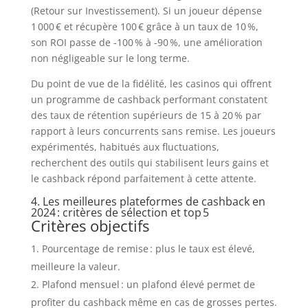
(Retour sur Investissement). Si un joueur dépense
1 000 € et récupère 100 € grâce à un taux de 10 %,
son ROI passe de -100 % à -90 %, une amélioration
non négligeable sur le long terme.
Du point de vue de la fidélité, les casinos qui offrent
un programme de cashback performant constatent
des taux de rétention supérieurs de 15 à 20 % par
rapport à leurs concurrents sans remise. Les joueurs
expérimentés, habitués aux fluctuations,
recherchent des outils qui stabilisent leurs gains et
le cashback répond parfaitement à cette attente.
4. Les meilleures plateformes de cashback en
2024 : critères de sélection et top 5
Critères objectifs
Pourcentage de remise : plus le taux est élevé,
meilleure la valeur.
Plafond mensuel : un plafond élevé permet de
profiter du cashback même en cas de grosses pertes.