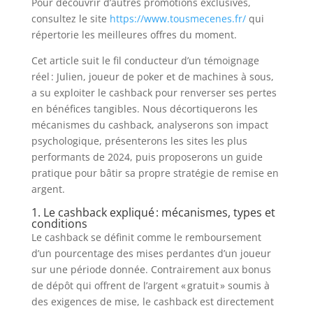
Pour découvrir d’autres promotions exclusives,
consultez le site
https://www.tousmecenes.fr/
qui
répertorie les meilleures offres du moment.
Cet article suit le fil conducteur d’un témoignage
réel : Julien, joueur de poker et de machines à sous,
a su exploiter le cashback pour renverser ses pertes
en bénéfices tangibles. Nous décortiquerons les
mécanismes du cashback, analyserons son impact
psychologique, présenterons les sites les plus
performants de 2024, puis proposerons un guide
pratique pour bâtir sa propre stratégie de remise en
argent.
1. Le cashback expliqué : mécanismes, types et
conditions
Le cashback se définit comme le remboursement
d’un pourcentage des mises perdantes d’un joueur
sur une période donnée. Contrairement aux bonus
de dépôt qui offrent de l’argent « gratuit » soumis à
des exigences de mise, le cashback est directement