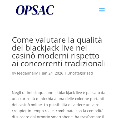
Come valutare la qualità
del blackjack live nei
casinò moderni rispetto
ai concorrenti tradizionali
by
leedannelly
|
Jan 24, 2026
|
Uncategorized
Negli ultimi cinque anni il blackjack live è passato da
una curiosità di nicchia a una delle colonne portanti
dei casinò online. La possibilità di vedere un vero
croupier in tempo reale, combinata con la comodità
di giocare dal proprio smartphone, ha trasformato il