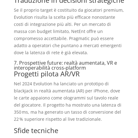
Traduzione in decisioni strategiche
Se il proprio target è costituito da giocatori premium,
Evolution risulta la scelta più efficace nonostante
costi di integrazione più alti. Per un mercato di
massa con budget limitato, NetEnt offre un
compromesso accettabile. Pragmatic può essere
adatto a operatori che puntano a mercati emergenti
dove la latenza di rete è già elevata.
7. Prospettive future: realtà aumentata, VR e
interoperabilità cross‑platform
Progetti pilota AR/VR
Nel 2024 Evolution ha lanciato un prototipo di
blackjack in realtà aumentata (AR) per iPhone, dove
le carte appaiono come ologrammi sul tavolo reale
del giocatore. Il progetto ha mostrato una latenza di
350 ms, ma ha generato un tasso di conversione del
22 % superiore rispetto al live tradizionale.
Sfide tecniche