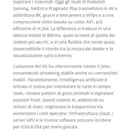
superare i 3 secondi. Oggi gli studi di Evolution
Gaming, NetEnt e Pragmatic Play trasmettono in 4K o
addirittura 8K, grazie a telecamere a 60 fps e a una
compressione video basata su codec AV1, più
efficiente di H.264. La differenza si traduce in una
latenza media di 800 ms, quasi la metà di quella dei
sistemi più vecchi, e in una fluidità che rende quasi
impercettibile il ritardo tra la mossa del dealer e la
visualizzazione sullo schermo.
L’adozione del 5G ha ulteriormente ridotto il jitter,
consentendo streaming stabile anche su connessioni
mobili. Parallelamente, l’intelligenza artificiale è
entrata in scena per monitorare le carte in tempo
reale, rilevare pattern di gioco anomali e segnalare
possibili frodi. Questi sistemi AI, addestrati su
milioni di mani, migliorano la trasparenza ma
aumentano i costi operativi: l’infrastruttura cloud, i
server GPU e le licenze software possono incidere
per 0,02‑0,03 € per mano giocata.