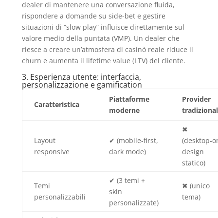
dealer di mantenere una conversazione fluida,
rispondere a domande su side‑bet e gestire
situazioni di “slow play” influisce direttamente sul
valore medio della puntata (VMP). Un dealer che
riesce a creare un’atmosfera di casinò reale riduce il
churn e aumenta il lifetime value (LTV) del cliente.
3. Esperienza utente: interfaccia,
personalizzazione e gamification
Piattaforme
Provider
Caratteristica
moderne
tradizional
✖
Layout
✔ (mobile‑first,
(desktop‑on
responsive
dark mode)
design
statico)
✔ (3 temi +
Temi
✖ (unico
skin
personalizzabili
tema)
personalizzate)