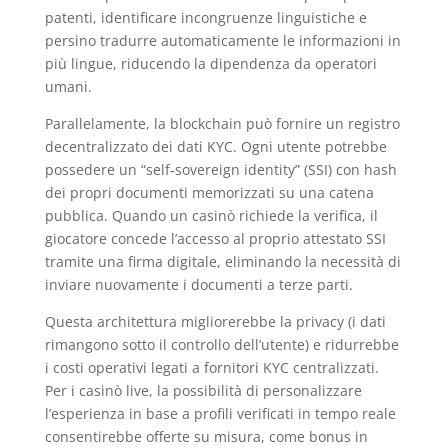
patenti, identificare incongruenze linguistiche e
persino tradurre automaticamente le informazioni in
più lingue, riducendo la dipendenza da operatori
umani.
Parallelamente, la blockchain può fornire un registro
decentralizzato dei dati KYC. Ogni utente potrebbe
possedere un “self‑sovereign identity” (SSI) con hash
dei propri documenti memorizzati su una catena
pubblica. Quando un casinò richiede la verifica, il
giocatore concede l’accesso al proprio attestato SSI
tramite una firma digitale, eliminando la necessità di
inviare nuovamente i documenti a terze parti.
Questa architettura migliorerebbe la privacy (i dati
rimangono sotto il controllo dell’utente) e ridurrebbe
i costi operativi legati a fornitori KYC centralizzati.
Per i casinò live, la possibilità di personalizzare
l’esperienza in base a profili verificati in tempo reale
consentirebbe offerte su misura, come bonus in