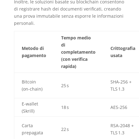
Inoltre, le soluzioni basate su blockchain consentono
di registrare hash dei documenti verificati, creando
una prova immutabile senza esporre le informazioni
personali.
Tempo medio
di
Metodo di
Crittografia
completamento
pagamento
usata
(con verifica
rapida)
Bitcoin
SHA‑256 +
25 s
(on‑chain)
TLS 1.3
E‑wallet
18 s
AES‑256
(Skrill)
Carta
RSA‑2048 +
22 s
prepagata
TLS 1.3