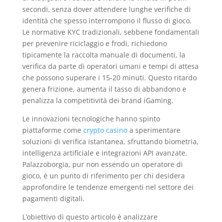
secondi, senza dover attendere lunghe verifiche di
identità che spesso interrompono il flusso di gioco.
Le normative KYC tradizionali, sebbene fondamentali
per prevenire riciclaggio e frodi, richiedono
tipicamente la raccolta manuale di documenti, la
verifica da parte di operatori umani e tempi di attesa
che possono superare i 15‑20 minuti. Questo ritardo
genera frizione, aumenta il tasso di abbandono e
penalizza la competitività dei brand iGaming.
Le innovazioni tecnologiche hanno spinto
piattaforme come
crypto casino
a sperimentare
soluzioni di verifica istantanea, sfruttando biometria,
intelligenza artificiale e integrazioni API avanzate.
Palazzoborgia, pur non essendo un operatore di
gioco, è un punto di riferimento per chi desidera
approfondire le tendenze emergenti nel settore dei
pagamenti digitali.
L’obiettivo di questo articolo è analizzare