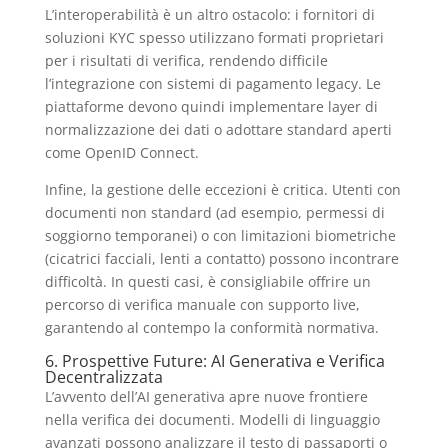
L’interoperabilità è un altro ostacolo: i fornitori di
soluzioni KYC spesso utilizzano formati proprietari
per i risultati di verifica, rendendo difficile
l’integrazione con sistemi di pagamento legacy. Le
piattaforme devono quindi implementare layer di
normalizzazione dei dati o adottare standard aperti
come OpenID Connect.
Infine, la gestione delle eccezioni è critica. Utenti con
documenti non standard (ad esempio, permessi di
soggiorno temporanei) o con limitazioni biometriche
(cicatrici facciali, lenti a contatto) possono incontrare
difficoltà. In questi casi, è consigliabile offrire un
percorso di verifica manuale con supporto live,
garantendo al contempo la conformità normativa.
6. Prospettive Future: AI Generativa e Verifica
Decentralizzata
L’avvento dell’AI generativa apre nuove frontiere
nella verifica dei documenti. Modelli di linguaggio
avanzati possono analizzare il testo di passaporti o