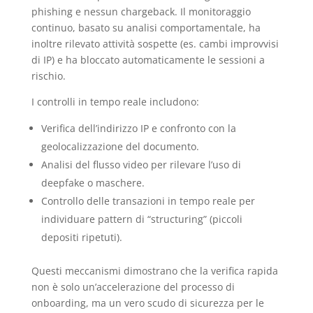
phishing e nessun chargeback. Il monitoraggio
continuo, basato su analisi comportamentale, ha
inoltre rilevato attività sospette (es. cambi improvvisi
di IP) e ha bloccato automaticamente le sessioni a
rischio.
I controlli in tempo reale includono:
Verifica dell’indirizzo IP e confronto con la
geolocalizzazione del documento.
Analisi del flusso video per rilevare l’uso di
deepfake o maschere.
Controllo delle transazioni in tempo reale per
individuare pattern di “structuring” (piccoli
depositi ripetuti).
Questi meccanismi dimostrano che la verifica rapida
non è solo un’accelerazione del processo di
onboarding, ma un vero scudo di sicurezza per le