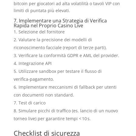
bitcoin per giocatori ad alta volatilità o tavoli VIP con
limiti di puntata più elevati.
7. Implementare una Strategia di Verifica
Rapida nel Proprio Casino Live
Selezione del fornitore
Valutare la precisione dei modelli di
riconoscimento facciale (report di terze parti).
Verificare la conformità GDPR e AML del provider.
Integrazione API
Utilizzare sandbox per testare il flusso di
verifica‑pagamento.
Implementare meccanismi di fallback per utenti
con documenti non standard.
Test di carico
Simulare picchi di traffico (es. lancio di un nuovo
torneo live) per garantire tempi < 10 s.
Checklist di sicurezza