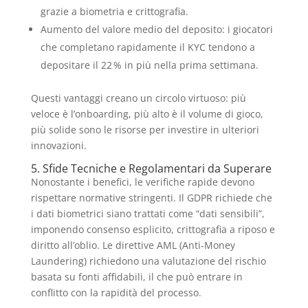
grazie a biometria e crittografia.
Aumento del valore medio del deposito: i giocatori
che completano rapidamente il KYC tendono a
depositare il 22 % in più nella prima settimana.
Questi vantaggi creano un circolo virtuoso: più
veloce è l’onboarding, più alto è il volume di gioco,
più solide sono le risorse per investire in ulteriori
innovazioni.
5. Sfide Tecniche e Regolamentari da Superare
Nonostante i benefici, le verifiche rapide devono
rispettare normative stringenti. Il GDPR richiede che
i dati biometrici siano trattati come “dati sensibili”,
imponendo consenso esplicito, crittografia a riposo e
diritto all’oblio. Le direttive AML (Anti‑Money
Laundering) richiedono una valutazione del rischio
basata su fonti affidabili, il che può entrare in
conflitto con la rapidità del processo.