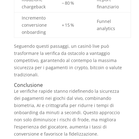
− 80 %
chargeback
finanziario
Incremento
Funnel
conversione
+ 15 %
analytics
onboarding
Seguendo questi passaggi, un casinò live può
trasformare la verifica da ostacolo a vantaggio
competitivo, garantendo al contempo la massima
sicurezza per i pagamenti in crypto, bitcoin o valute
tradizionali.
Conclusione
Le verifiche rapide stanno ridefinendo la sicurezza
dei pagamenti nei giochi dal vivo, combinando
biometria, AI e crittografia per ridurre i tempi di
onboarding da minuti a secondi. Questo approccio
non solo diminuisce i rischi di frode, ma migliora
l’esperienza del giocatore, aumenta i tassi di
conversione e favorisce la fidelizzazione.