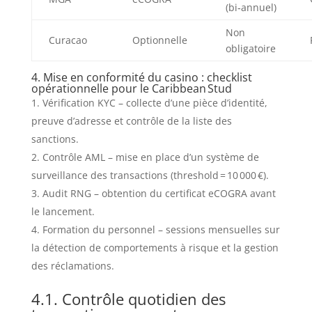
(bi‑annuel)
Non
Curacao
Optionnelle
obligatoire
4. Mise en conformité du casino : checklist
opérationnelle pour le Caribbean Stud
Vérification KYC – collecte d’une pièce d’identité,
preuve d’adresse et contrôle de la liste des
sanctions.
Contrôle AML – mise en place d’un système de
surveillance des transactions (threshold = 10 000 €).
Audit RNG – obtention du certificat eCOGRA avant
le lancement.
Formation du personnel – sessions mensuelles sur
la détection de comportements à risque et la gestion
des réclamations.
4.1. Contrôle quotidien des