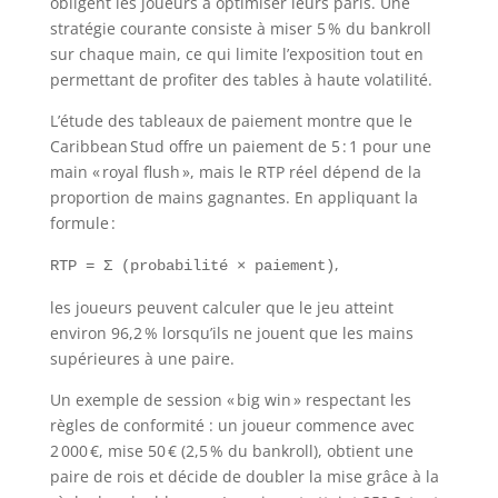
obligent les joueurs à optimiser leurs paris. Une
stratégie courante consiste à miser 5 % du bankroll
sur chaque main, ce qui limite l’exposition tout en
permettant de profiter des tables à haute volatilité.
L’étude des tableaux de paiement montre que le
Caribbean Stud offre un paiement de 5 : 1 pour une
main « royal flush », mais le RTP réel dépend de la
proportion de mains gagnantes. En appliquant la
formule :
,
RTP = Σ (probabilité × paiement)
les joueurs peuvent calculer que le jeu atteint
environ 96,2 % lorsqu’ils ne jouent que les mains
supérieures à une paire.
Un exemple de session « big win » respectant les
règles de conformité : un joueur commence avec
2 000 €, mise 50 € (2,5 % du bankroll), obtient une
paire de rois et décide de doubler la mise grâce à la