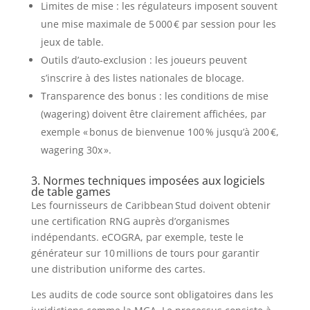
Limites de mise : les régulateurs imposent souvent
une mise maximale de 5 000 € par session pour les
jeux de table.
Outils d’auto‑exclusion : les joueurs peuvent
s’inscrire à des listes nationales de blocage.
Transparence des bonus : les conditions de mise
(wagering) doivent être clairement affichées, par
exemple « bonus de bienvenue 100 % jusqu’à 200 €,
wagering 30x ».
3. Normes techniques imposées aux logiciels
de table games
Les fournisseurs de Caribbean Stud doivent obtenir
une certification RNG auprès d’organismes
indépendants. eCOGRA, par exemple, teste le
générateur sur 10 millions de tours pour garantir
une distribution uniforme des cartes.
Les audits de code source sont obligatoires dans les