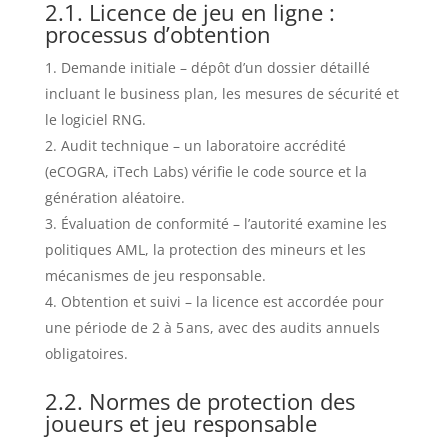
2.1. Licence de jeu en ligne :
processus d’obtention
Demande initiale – dépôt d’un dossier détaillé
incluant le business plan, les mesures de sécurité et
le logiciel RNG.
Audit technique – un laboratoire accrédité
(eCOGRA, iTech Labs) vérifie le code source et la
génération aléatoire.
Évaluation de conformité – l’autorité examine les
politiques AML, la protection des mineurs et les
mécanismes de jeu responsable.
Obtention et suivi – la licence est accordée pour
une période de 2 à 5 ans, avec des audits annuels
obligatoires.
2.2. Normes de protection des
joueurs et jeu responsable