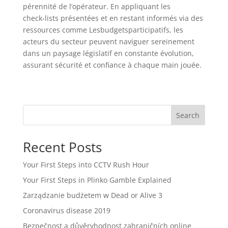
pérennité de l’opérateur. En appliquant les
check‑lists présentées et en restant informés via des
ressources comme Lesbudgetsparticipatifs, les
acteurs du secteur peuvent naviguer sereinement
dans un paysage législatif en constante évolution,
assurant sécurité et confiance à chaque main jouée.
Search
Recent Posts
Your First Steps into CCTV Rush Hour
Your First Steps in Plinko Gamble Explained
Zarządzanie budżetem w Dead or Alive 3
Coronavirus disease 2019
Bezpečnost a důvěryhodnost zahraničních online