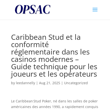
Caribbean Stud et la
conformité
réglementaire dans les
casinos modernes –
Guide technique pour les
joueurs et les opérateurs
by
leedannelly
|
Aug 21, 2025
|
Uncategorized
Le Caribbean Stud Poker, né dans les salles de poker
américaines des années 1990, a rapidement conquis