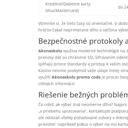
Kreditné/Debetné karty
do 2
(Visa/Mastercard)
Všimnite si, že tieto časy sú orientačné. V ob
hráčov čakať neprimerane dlho a väčšina výber
Bezpečnostné protokoly 
Akonaskolu
využíva moderné technológie na za
prenosy dát sú chránené SSL šifrovaním (ident
spĺňajú prísne štandardy a prístup k vašim o
Kasíno nesmie poskytnúť vaše údaje tretej st
využití
Akonaskolu promo code
je proces bez
citlivých informácií.
Riešenie bežných problé
Čo robiť, ak výber trvá neúmerne dlho? Najprv sko
„v priebehu spracovania“, kontaktujte podpor
ste odoslali všetky požadované súbory v dobr
pravidiel: napríklad pokus o výber na inú kartu