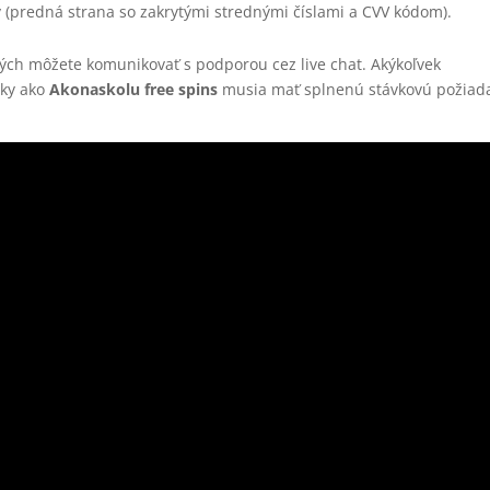
y (predná strana so zakrytými strednými číslami a CVV kódom).
rých môžete komunikovať s podporou cez live chat. Akýkoľvek
uky ako
Akonaskolu free spins
musia mať splnenú stávkovú požiad