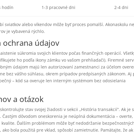
4 hodín
1-3 pracovné dni
2-4 dni
dobí sviatkov alebo víkendov môže byť proces pomalší. Akonaskolu n
ov je vybavená rýchlo.
a ochrana údajov
istenie súkromia svojich klientov počas finančných operácií. Všetk
ifikujete ho podľa ikony zámku vo vašom prehliadači). Firemné serv
sobným údajom majú len autorizovaní zamestnanci za účelom overe
rane bez vášho súhlasu, okrem prípadov predpísaných zákonom. Aj 
pečný – kód sa overuje len interným systémom bez odosielania
mov a otázok
ntrolujte stav svojej žiadosti v sekcii „História transakcií“. Ak je s
u. Častým dôvodom oneskorenia je neúplná dokumentácia – overte, 
ej kvalite. Ďalším problémom môže byť nedodržanie bezpečnostnýc
, ako bola použitá pre vklad, spôsobí zamietnutie. Pamätajte, že ak