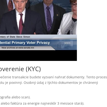
verenie (KYC)
pečenie transakcie budete vyzvaní nahrať dokumenty. Tento proces
lu je povinný. Osobný údaj z týchto dokumentov je chránený
grafia alebo scan).
u alebo faktúra za energie najneskôr 3 mesiace stará).