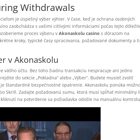
uring Withdrawals
 cieľom je úspešný výber výhier. V čase, keď je ochrana osobných
íno zaobchádza s vašimi citlivými informáciami počas tejto dôležit
rozoberieme proces výberu v
Akonaskolu casino
s dôrazom na
étne kroky, typické časy spracovania, požadované dokumenty a ti
er v Akonaskolu
 vášho účtu. Bez toho žiadnu transakciu nespracuje ani jedno
rejdite do sekcie „Pokladna“ alebo „Výber“. Budete musieť zvoliť
to je štandardné bezpečnostné opatrenie. Akonaskolu ponúka možno
ebo Skrill. Zadajte požadovanú sumu, ktorá musí spĺňať minimálny l
o kliknutí na potvrdenie sa požiadavka odošle na manuálnu kontrolu